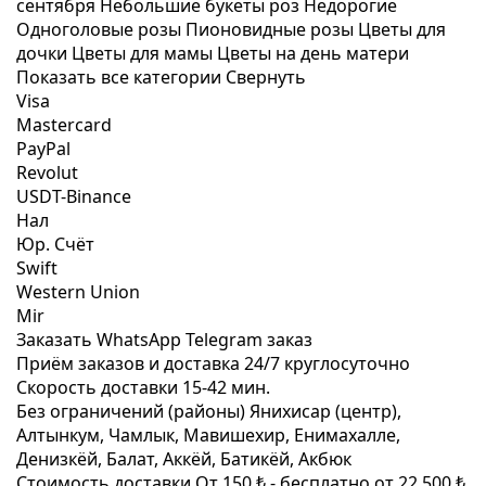
сентября
Небольшие букеты роз
Недорогие
Одноголовые розы
Пионовидные розы
Цветы для
дочки
Цветы для мамы
Цветы на день матери
Показать все категории
Свернуть
Visa
Mastercard
PayPal
Revolut
USDT-Binance
Нал
Юр. Счёт
Swift
Western Union
Mir
Заказать WhatsApp
Telegram заказ
Приём заказов и доставка
24/7
круглосуточно
Скорость доставки
15-42 мин.
Без ограничений (районы)
Янихисар (центр),
Алтынкум, Чамлык, Мавишехир, Енимахалле,
Денизкёй, Балат, Аккёй, Батикёй, Акбюк
Стоимость доставки
От 150 ₺ -
бесплатно от 22 500 ₺