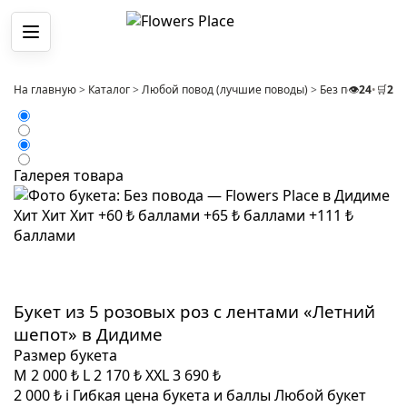
Меню
На главную
>
Каталог
>
Любой повод (лучшие поводы)
>
Без повода
👁️
24
•
🛒
>
2
Бу
Галерея товара
Хит
Хит
Хит
+60 ₺ баллами
+65 ₺ баллами
+111 ₺
баллами
Букет из 5 розовых роз с лентами «Летний
шепот» в Дидиме
Размер букета
M
2 000 ₺
L
2 170 ₺
XXL
3 690 ₺
2 000 ₺
i
Гибкая цена букета и баллы
Любой букет