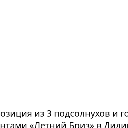
зиция из 3 подсолнухов и г
нтами «Летний Бриз» в Дид