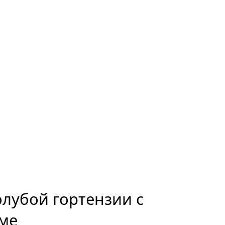
олубой гортензии с
име