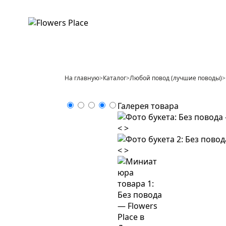
На главную
>
Каталог
>
Любой повод (лучшие поводы)
>
Галерея товара
<
>
<
>