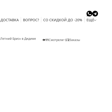
ДОСТАВКА
ВОПРОС?
СО СКИДКОЙ ДО -20%
ЕЩЁ
 «Летний Бриз» в Дидиме
👁️
11
Смотрели
•
🛒
2
Заказы