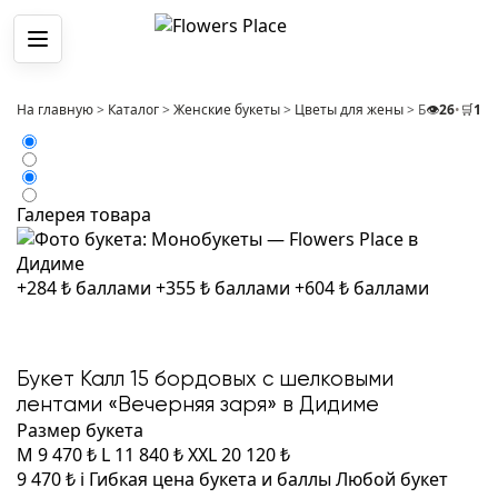
Меню
На главную
>
Каталог
>
Женские букеты
>
Цветы для жены
>
Букет Калл
👁️
26
•
🛒
1
Галерея товара
+284 ₺ баллами
+355 ₺ баллами
+604 ₺ баллами
Букет Калл 15 бордовых с шелковыми
лентами «Вечерняя заря» в Дидиме
Размер букета
M
9 470 ₺
L
11 840 ₺
XXL
20 120 ₺
9 470 ₺
i
Гибкая цена букета и баллы
Любой букет