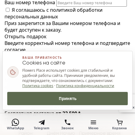
Ваш номер телефона
Я соглашаюсь с
политикой обработки
персональных данных
Приз закрепится за Вашим номером телефона и
будет доступен к заказу.
Открыть подарок
Введите корректный номер телефона и подтвердите
согласие.
ВАША ПРИВАТНОСТЬ
Cookies на сайте
Flowers Place использует cookies для стабильной и
Доставка и оплата
удобной работы сайта. Принимая уведомление, вы
Мы подтверждаем район, временное окно и способ
подтверждаете, что ознакомились с документами:
Политика cookies
·
Политика конфиденциальности
оплаты до передачи букета в сборку.
Все условия доставки
Принять
Приём заказов
24/7
Стоимость доставки
от 150 ₺
Наверх
Бесплатная доставка
от 22 500 ₺
Примерное время
по району
Тарифы доставки по районам в Дидиме
WhatsApp
Telegram
Звонок
Меню
Корзина
Район
Днём
Ночью
Примерное время