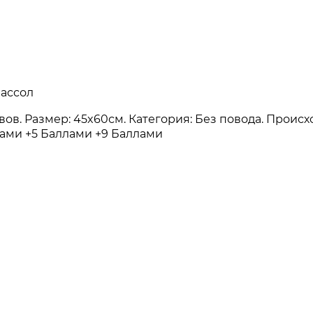
массол
зывов. Размер: 45x60см. Категория: Без повода. Проис
лами
+5 Баллами
+9 Баллами