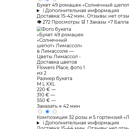
Букет 49 ромашек «Солнечный шепо
i
Дополнительная информация
Доставка: 15-42 мин.. Отзывы: нет от
👁
272
Просмотры
🛒
1
Заказы
+7 Балл
Размер букета
M
L
XXL
220 €
—
310 €
—
550 €
—
Заказать
≈ 42 мин
Композиция 32 розы и 5 гортензий 
i
Дополнительная информация
Доставка: 15-44 мин.. Отзывы: нет от