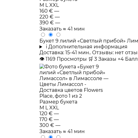
M
L
XXL
160 €
—
220 €
—
390 €
—
Заказать
≈ 41 мин
Букет 9 лилий «Светлый прибой» Ли
i
Дополнительная информация
Доставка: 15-41 мин.. Отзывы: нет от
👁
1169
Просмотры
🛒
3
Заказы
+4 Бал
Размер букета
M
L
XXL
120 €
—
170 €
—
300 €
—
Заказать
≈ 41 мин