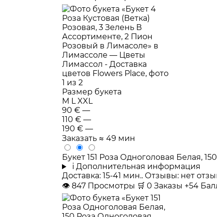
Размер букета
M
L
XXL
90 €
—
110 €
—
190 €
—
Заказать
≈ 49 мин
Букет 151 Роза Одноголовая Белая, 1
i
Дополнительная информация
Доставка: 15-41 мин.. Отзывы: нет от
👁
847
Просмотры
🛒
0
Заказы
+54 Ба