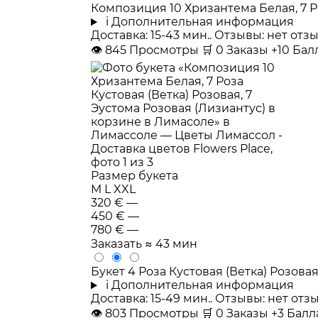
Композиция 10 Хризантема Белая, 7 Ро
i
Дополнительная информация
Доставка: 15-43 мин.. Отзывы: нет от
👁
845
Просмотры
🛒
0
Заказы
+10 Ба
Размер букета
M
L
XXL
320 €
—
450 €
—
780 €
—
Заказать
≈ 43 мин
Букет 4 Роза Кустовая (Ветка) Розова
i
Дополнительная информация
Доставка: 15-49 мин.. Отзывы: нет от
👁
803
Просмотры
🛒
0
Заказы
+3 Бал