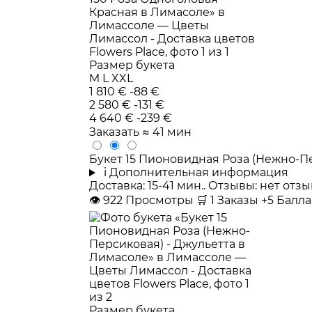
Размер букета
M
L
XXL
1 810 €
-88 €
2 580 €
-131 €
4 640 €
-239 €
Заказать
≈ 41 мин
Букет 15 Пионовидная Роза (Нежно-П
i
Дополнительная информация
Доставка: 15-41 мин.. Отзывы: нет от
👁
922
Просмотры
🛒
1
Заказы
+5 Балл
Размер букета