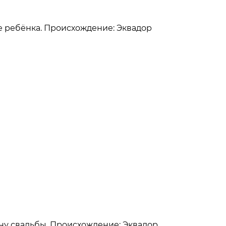
ние ребёнка. Происхождение: Эквадор
щину свадьбы. Происхождение: Эквадор