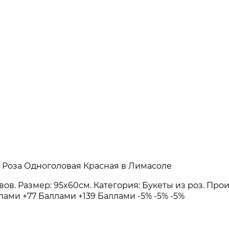
50 Роза Одноголовая Красная в Лимасоле
зывов. Размер: 95x60см. Категория: Букеты из роз. П
ллами
+77 Баллами
+139 Баллами
-5%
-5%
-5%