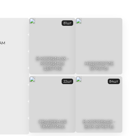
81шт
AM
В КОРЗИНАХ -
КОРЗИНЫ
НЕДОРОГИЕ
ЦВЕТОВ
БУКЕТЫ
22шт
84шт
СВАДЕБНАЯ
В КОРОБКАХ -
ТЕМАТИКА
BOX БУКЕТЫ