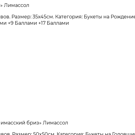
т» Лимассол
зывов. Размер: 35x45см. Категория: Букеты на Рожде
ами
+9 Баллами
+17 Баллами
«Лимасский бриз» Лимассол
зывов. Размер: 50x50см. Категория: Букеты на Годов