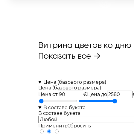
71шт
24шт
28шт
Витрина цветов ко дню
Показать все →
Цена (базового размера)
Цена (базового размера)
Цена от
€
Цена до
В составе букета
В составе букета
Применить
Сбросить