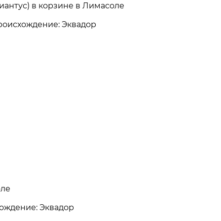
зиантус) в корзине в Лимасоле
 Происхождение: Эквадор
оле
схождение: Эквадор