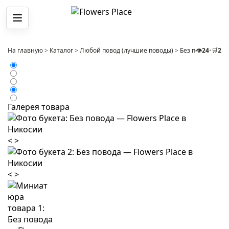
Меню
На главную
>
Каталог
>
Любой повод (лучшие поводы)
>
Без повода
👁️
24
•
🛒
>
2
Бу
Галерея товара
<
>
<
>