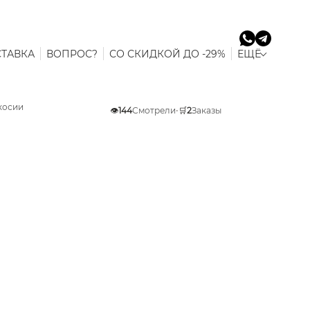
ТАВКА
ВОПРОС?
СО СКИДКОЙ ДО -29%
ЕЩЁ
косии
👁️
144
Смотрели
•
🛒
2
Заказы