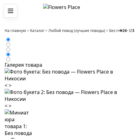
Меню
На главную
>
Каталог
>
Любой повод (лучшие поводы)
>
Без повода
👁️
26
•
🛒
>
3
Бу
Галерея товара
<
>
<
>