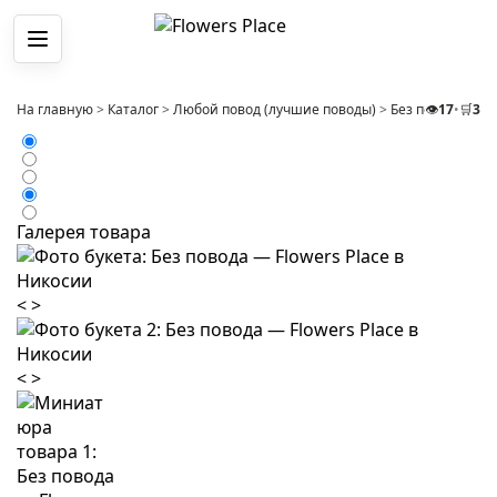
Меню
На главную
>
Каталог
>
Любой повод (лучшие поводы)
>
Без повода
👁️
17
•
🛒
>
3
Бу
Галерея товара
<
>
<
>