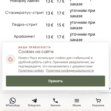
13 €
17 €
Макариу Авеню
заказе
уточним при
13 €
17 €
Стаcикратус-стрит
заказе
уточним при
10 €
15 €
Ледра-стрит
заказе
уточним при
13 €
17 €
Арабахмет
заказе
уточним при
ВАША ПРИВАТНОСТЬ
15 €
20 €
Агландзия
заказе
Cookies на сайте
уточним при
Flowers Place использует cookies для стабильной и
20 €
25 €
Лакатамия
удобной работы сайта. Принимая уведомление, вы
заказе
подтверждаете, что ознакомились с документами:
уточним при
Политика cookies
·
Политика конфиденциальности
23 €
27 €
Латсия
заказе
Принять
уточним при
18 €
23 €
Строволос
заказе
Наверх
уточним при
13 €
17 €
Хамидкой
заказе
Важные детали
WhatsApp
Telegram
Звонок
Меню
Корзина
Финальный маршрут и срок зависят от адреса