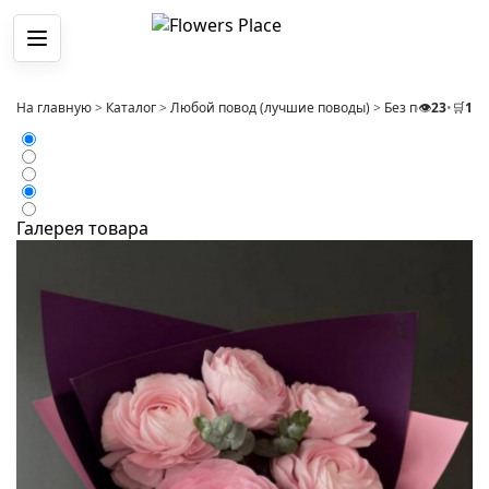
Меню
На главную
>
Каталог
>
Любой повод (лучшие поводы)
>
Без повода
👁️
23
•
🛒
>
1
Бу
Галерея товара