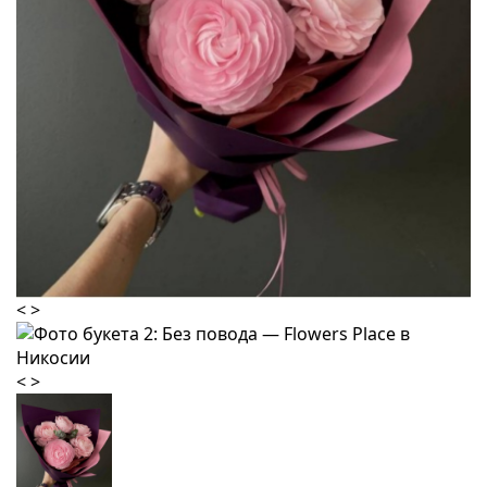
<
>
<
>