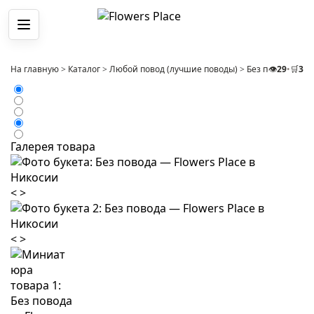
Меню
На главную
>
Каталог
>
Любой повод (лучшие поводы)
>
Без повода
👁️
29
•
🛒
>
3
Ко
Галерея товара
<
>
<
>