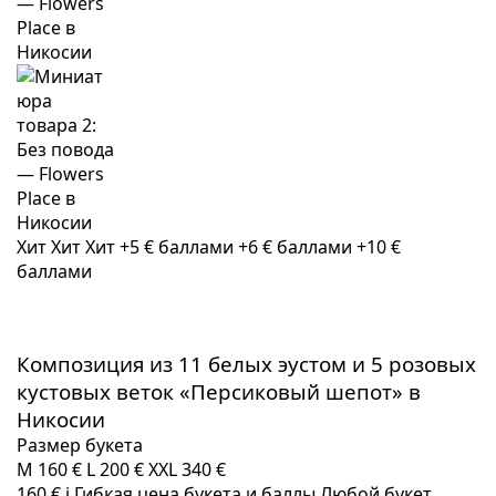
Хит
Хит
Хит
+5 € баллами
+6 € баллами
+10 €
баллами
Композиция из 11 белых эустом и 5 розовых
кустовых веток «Персиковый шепот» в
Никосии
Размер букета
M
160 €
L
200 €
XXL
340 €
160 €
i
Гибкая цена букета и баллы
Любой букет