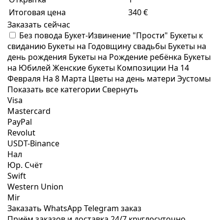
Итоговая цена
340 €
Заказать сейчас
Без повода
Букет-Извинение "Прости"
Букеты к
свиданию
Букеты на Годовщину свадьбы
Букеты на
день рождения
Букеты на Рождение ребёнка
Букеты
на Юбилей
Женские букеты
Композиции
На 14
Февраля
На 8 Марта
Цветы на день матери
Эустомы
Показать все категории
Свернуть
Visa
Mastercard
PayPal
Revolut
USDT-Binance
Нал
Юр. Счёт
Swift
Western Union
Mir
Заказать WhatsApp
Telegram заказ
Приём заказов и доставка
24/7
круглосуточно