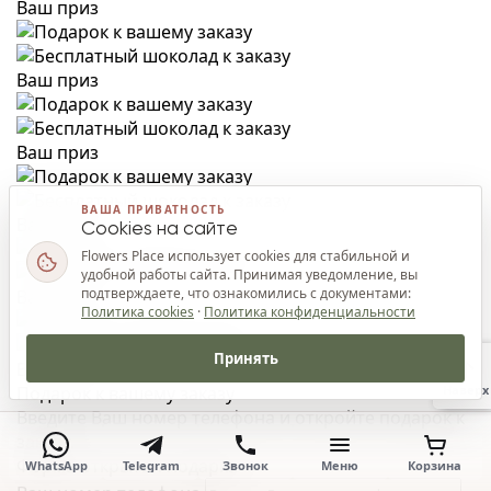
Ваш приз
Ваш приз
Ваш приз
ВАША ПРИВАТНОСТЬ
Ваш приз
Cookies на сайте
Flowers Place использует cookies для стабильной и
удобной работы сайта. Принимая уведомление, вы
подтверждаете, что ознакомились с документами:
Ваш приз
Политика cookies
·
Политика конфиденциальности
Принять
Ваш приз
Наверх
Подарок к вашему заказу
Введите Ваш номер телефона и откройте подарок к
заказу.
Форма открытия подарка
WhatsApp
Telegram
Звонок
Меню
Корзина