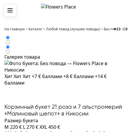
Меню
На главную
>
Каталог
>
Любой повод (лучшие поводы)
>
Без повода
👁️
23
•
🛒
>
0
Ко
Галерея товара
Хит
Хит
Хит
+7 € баллами
+8 € баллами
+14 €
баллами
Корзинный букет 21 роза и 7 альстромерий
«Малиновый шепот» в Никосии
Размер букета
M
220 €
L
270 €
XXL
450 €