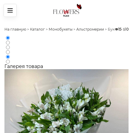
Меню
На главную
>
Каталог
>
Монобукеты
>
Альстромерии
>
Букет 39 Бел
👁️
15
•
🛒
0
Галерея товара