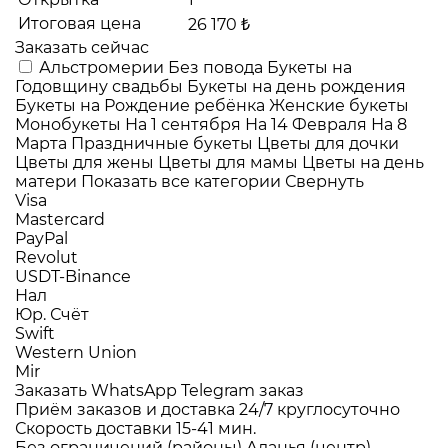
Итоговая цена
26 170 ₺
Заказать сейчас
Альстромерии
Без повода
Букеты на
Годовщину свадьбы
Букеты на день рождения
Букеты на Рождение ребёнка
Женские букеты
Монобукеты
На 1 сентября
На 14 Февраля
На 8
Марта
Праздничные букеты
Цветы для дочки
Цветы для жены
Цветы для мамы
Цветы на день
матери
Показать все категории
Свернуть
Visa
Mastercard
PayPal
Revolut
USDT-Binance
Нал
Юр. Счёт
Swift
Western Union
Mir
Заказать WhatsApp
Telegram заказ
Приём заказов и доставка
24/7
круглосуточно
Скорость доставки
15-41 мин.
Без ограничений (районы)
Аланья (центр),