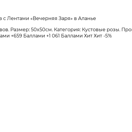
 с Лентами «Вечерняя Заря» в Аланье
зывов. Размер: 50x50см. Категория: Кустовые розы. П
лами
+659 Баллами
+1 061 Баллами
Хит
Хит
-5%