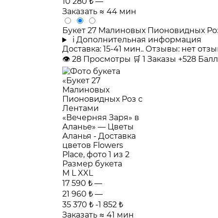
10 280 ₺
—
Заказать
≈ 44 мин
Букет 27 Малиновых Пионовидных Роз
i
Дополнительная информация
Доставка: 15-41 мин.. Отзывы: нет от
👁
28
Просмотры
🛒
1
Заказы
+528 Бал
Размер букета
M
L
XXL
17 590 ₺
—
21 960 ₺
—
35 370 ₺
-1 852 ₺
Заказать
≈ 41 мин