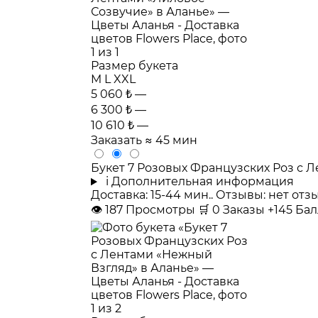
Размер букета
M
L
XXL
5 060 ₺
—
6 300 ₺
—
10 610 ₺
—
Заказать
≈ 45 мин
Букет 7 Розовых Французских Роз с 
i
Дополнительная информация
Доставка: 15-44 мин.. Отзывы: нет от
👁
187
Просмотры
🛒
0
Заказы
+145 Ба