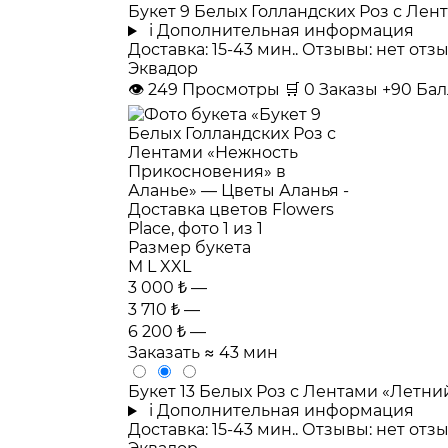
Букет 9 Белых Голландских Роз с Ле
i
Дополнительная информация
Доставка: 15-43 мин.. Отзывы: нет от
Эквадор
👁
249
Просмотры
🛒
0
Заказы
+90 Ба
Размер букета
M
L
XXL
3 000 ₺
—
3 710 ₺
—
6 200 ₺
—
Заказать
≈ 43 мин
Букет 13 Белых Роз с Лентами «Летни
i
Дополнительная информация
Доставка: 15-43 мин.. Отзывы: нет от