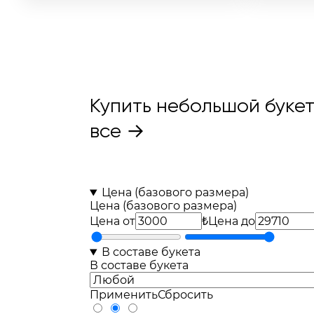
70шт
23шт
28шт
Купить небольшой букет
все →
Цена (базового размера)
Цена (базового размера)
Цена от
₺
Цена до
В составе букета
В составе букета
Применить
Сбросить