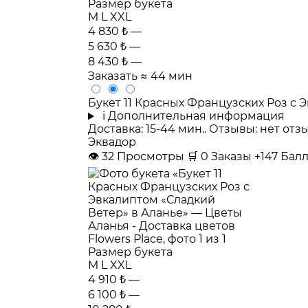
Размер букета
M
L
XXL
4 830 ₺
—
5 630 ₺
—
8 430 ₺
—
Заказать
≈ 44 мин
Букет 11 Красных Французских Роз с 
i
Дополнительная информация
Доставка: 15-44 мин.. Отзывы: нет от
Эквадор
👁
32
Просмотры
🛒
0
Заказы
+147 Бал
Размер букета
M
L
XXL
4 910 ₺
—
6 100 ₺
—