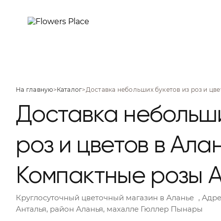
На главную
>
Каталог
>
Доставка небольших букетов из роз и цве
Доставка небольши
роз и цветов в Ала
Компактные розы 
Круглосуточный цветочный магазин
в Аланье
, Адре
Анталья, район Аланья, махалле Гюллер Пынары