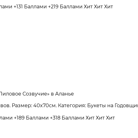
ллами
+131 Баллами
+219 Баллами
Хит
Хит
Хит
«Лиловое Созвучие» в Аланье
зывов. Размер: 40x70см. Категория: Букеты на Годовщ
ллами
+189 Баллами
+318 Баллами
Хит
Хит
Хит