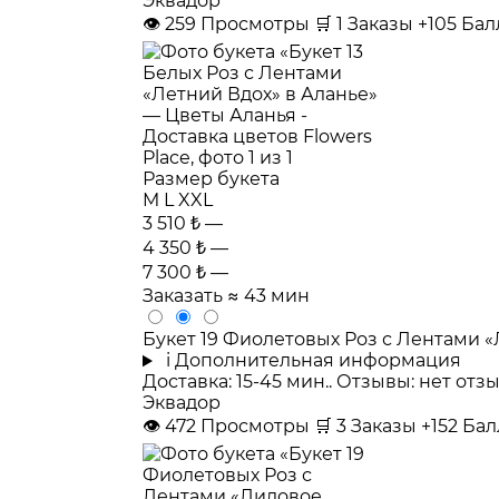
Эквадор
👁
259
Просмотры
🛒
1
Заказы
+105 Ба
Размер букета
M
L
XXL
3 510 ₺
—
4 350 ₺
—
7 300 ₺
—
Заказать
≈ 43 мин
Букет 19 Фиолетовых Роз с Лентами 
i
Дополнительная информация
Доставка: 15-45 мин.. Отзывы: нет от
Эквадор
👁
472
Просмотры
🛒
3
Заказы
+152 Ба