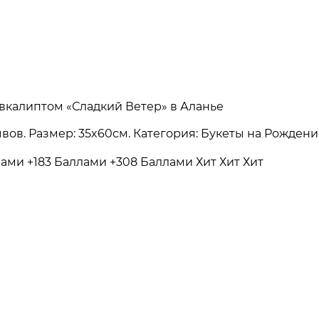
Эвкалиптом «Сладкий Ветер» в Аланье
зывов. Размер: 35x60см. Категория: Букеты на Рожден
лами
+183 Баллами
+308 Баллами
Хит
Хит
Хит