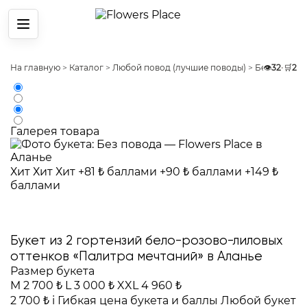
Меню
На главную
>
Каталог
>
Любой повод (лучшие поводы)
>
Без повода
👁️
32
•
🛒
2
Галерея товара
Хит
Хит
Хит
+81 ₺ баллами
+90 ₺ баллами
+149 ₺
баллами
Букет из 2 гортензий бело-розово-лиловых
оттенков «Палитра мечтаний» в Аланье
Размер букета
M
2 700 ₺
L
3 000 ₺
XXL
4 960 ₺
2 700 ₺
i
Гибкая цена букета и баллы
Любой букет