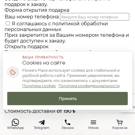
подарок к заказу.
Форма открытия подарка
Ваш номер телефона
Я соглашаюсь с
политикой обработки
персональных данных
Приз закрепится за Вашим номером телефона и
будет доступен к заказу.
Открыть подарок
Введите корректный номер телефона и
подтвердите согласие.
ВАША ПРИВАТНОСТЬ
Cookies на сайте
Flowers Place использует cookies для стабильной и
удобной работы сайта. Принимая уведомление, вы
подтверждаете, что ознакомились с документами:
Доставка и оплата
Политика cookies
·
Политика конфиденциальности
Мы подтверждаем район, временное окно и
способ оплаты до передачи букета в сборку.
Принять
Все условия доставки
Приём заказов
24/7
Наверх
Стоимость доставки
от 190 ₺
Бесплатная доставка
от 27 500 ₺
Примерное время
по району
WhatsApp
Telegram
Звонок
Меню
Корзина
Тарифы доставки по районам в Аланье