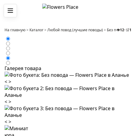
Меню
На главную
>
Каталог
>
Любой повод (лучшие поводы)
>
Без повода
👁️
12
•
🛒
>
1
Ко
Галерея товара
<
>
<
>
<
>