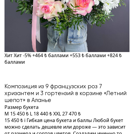
Хит
Хит
-5%
+464 ₺ баллами
+553 ₺ баллами
+824 ₺
баллами
Композиция из 9 французских роз 7
хризантем и 3 гортензий в корзине «Летний
шепот» в Аланье
Размер букета
M
15 450 ₺
L
18 440 ₺
XXL
27 470 ₺
15 450 ₺
i
Гибкая цена букета и баллы
Любой букет
можно сделать дешевле или дороже — это зависит
от размера и сортов цветов. Создадим именно то,