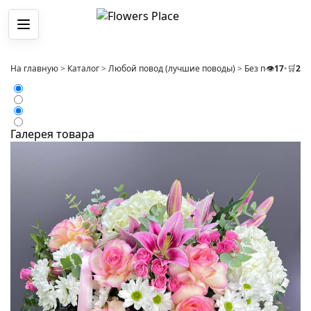
Меню
На главную
>
Каталог
>
Любой повод (лучшие поводы)
>
Без повода
👁️
17
•
🛒
>
2
Ко
Галерея товара