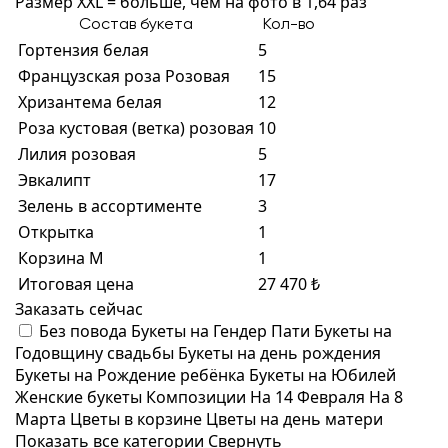
Размер XXL = больше, чем на фото в 1,64 раз
Состав букета
Кол-во
Гортензия белая
5
Французская роза Розовая
15
Хризантема белая
12
Роза кустовая (ветка) розовая
10
Лилия розовая
5
Эвкалипт
17
Зелень в ассортименте
3
Открытка
1
Корзина M
1
Итоговая цена
27 470 ₺
Заказать сейчас
Без повода
Букеты на Гендер Пати
Букеты на
Годовщину свадьбы
Букеты на день рождения
Букеты на Рождение ребёнка
Букеты на Юбилей
Женские букеты
Композиции
На 14 Февраля
На 8
Марта
Цветы в корзине
Цветы на день матери
Показать все категории
Свернуть