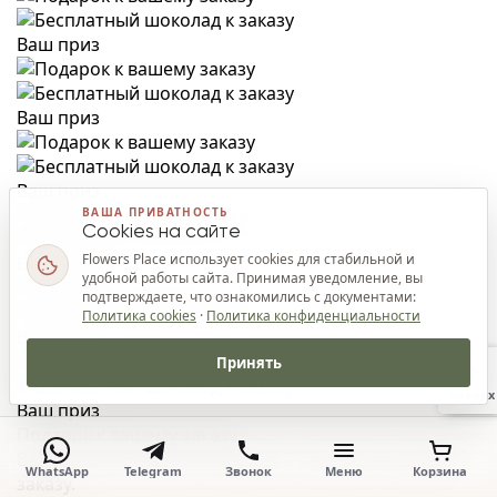
Ваш приз
Ваш приз
Ваш приз
ВАША ПРИВАТНОСТЬ
Cookies на сайте
Flowers Place использует cookies для стабильной и
Ваш приз
удобной работы сайта. Принимая уведомление, вы
подтверждаете, что ознакомились с документами:
Политика cookies
·
Политика конфиденциальности
Ваш приз
Принять
Наверх
Ваш приз
Подарок к вашему заказу
Введите Ваш номер телефона и откройте подарок к
WhatsApp
Telegram
Звонок
Меню
Корзина
заказу.