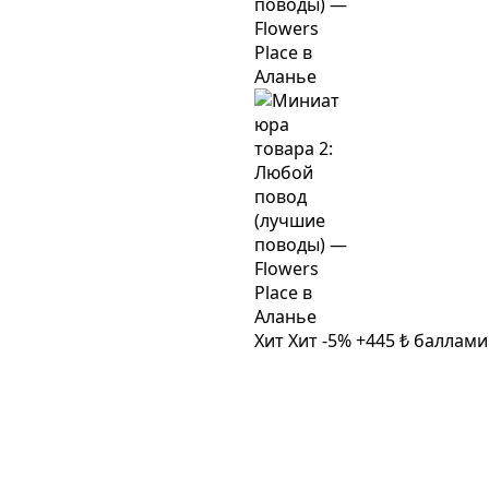
Хит
Хит
-5%
+445 ₺ баллам