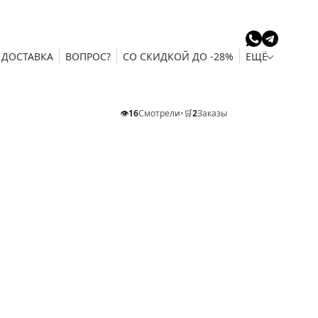
ДОСТАВКА
ВОПРОС?
СО СКИДКОЙ ДО -28%
ЕЩЁ
👁️
16
Смотрели
•
🛒
2
Заказы