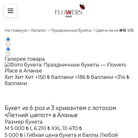
Меню
На главную
>
Каталог
>
Праздничные букеты
>
Цветы на новый год
👁️
16
•
🛒
0
>
Галерея товара
Хит
Хит
Хит
+150 ₺ баллами
+186 ₺ баллами
+314 ₺
баллами
Букет из 6 роз и 3 хризантем с лотосом
«Летний шепот» в Аланье
Размер букета
M
5 000 ₺
L
6 210 ₺
XXL
10 470 ₺
5 000 ₺
i
Гибкая цена букета и баллы
Любой