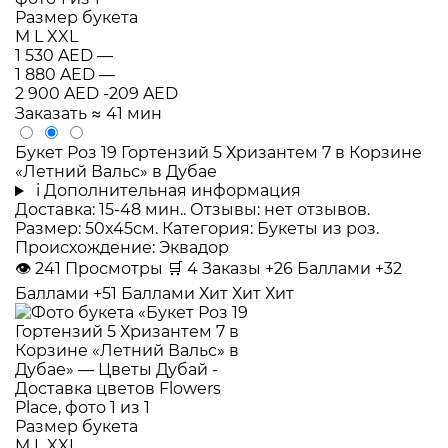
Размер букета
M
L
XXL
1 530 AED
—
1 880 AED
—
2 900 AED
-209 AED
Заказать
≈ 41 мин
Букет Роз 19 Гортензий 5 Хризантем 7 в Корзине
«Летний Вальс» в Дубае
i
Дополнительная информация
Доставка: 15-48 мин.. Отзывы: нет отзывов.
Размер: 50x45см. Категория: Букеты из роз.
Происхождение: Эквадор
👁
241
Просмотры
🛒
4
Заказы
+26 Баллами
+32
Баллами
+51 Баллами
Хит
Хит
Хит
Размер букета
M
L
XXL