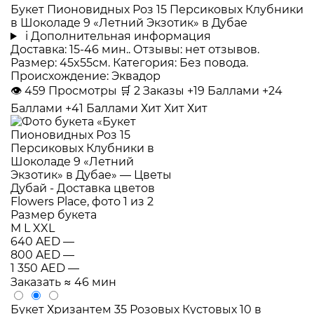
Букет Пионовидных Роз 15 Персиковых Клубники
в Шоколаде 9 «Летний Экзотик» в Дубае
i
Дополнительная информация
Доставка: 15-46 мин.. Отзывы: нет отзывов.
Размер: 45x55см. Категория: Без повода.
Происхождение: Эквадор
👁
459
Просмотры
🛒
2
Заказы
+19 Баллами
+24
Баллами
+41 Баллами
Хит
Хит
Хит
Размер букета
M
L
XXL
640 AED
—
800 AED
—
1 350 AED
—
Заказать
≈ 46 мин
Букет Хризантем 35 Розовых Кустовых 10 в