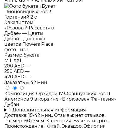
Баллами
+13 Баллами
Хит
Хит
Хит
Размер букета
M
L
XXL
200 AED
—
250 AED
—
420 AED
—
Заказать
≈ 42 мин
Композиция Орхидей 17 Французских Роз 11
Анемонов 9 в корзине «Бирюзовая Фантазия»
Дубай
i
Дополнительная информация
Доставка: 15-42 мин.. Отзывы: нет отзывов.
Размер: 60x75см. Категория: Букеты из роз.
Происхождение: Китай, Эквадор, Эфиопия