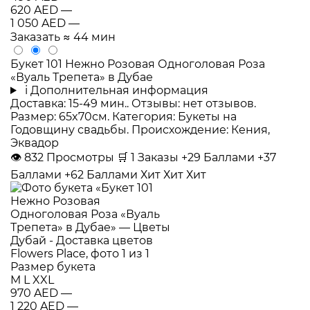
620 AED
—
1 050 AED
—
Заказать
≈ 44 мин
Букет 101 Нежно Розовая Одноголовая Роза
«Вуаль Трепета» в Дубае
i
Дополнительная информация
Доставка: 15-49 мин.. Отзывы: нет отзывов.
Размер: 65x70см. Категория: Букеты на
Годовщину свадьбы. Происхождение: Кения,
Эквадор
👁
832
Просмотры
🛒
1
Заказы
+29 Баллами
+37
Баллами
+62 Баллами
Хит
Хит
Хит
Размер букета
M
L
XXL
970 AED
—
1 220 AED
—