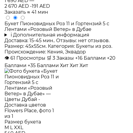
1 690 AED
—
2 670 AED
-191 AED
Заказать
≈ 41 мин
Букет Пионовидных Роз 11 и Гортензий 5 с
Лентами «Розовый Ветер» в Дубае
i
Дополнительная информация
Доставка: 15-45 мин.. Отзывы: нет отзывов.
Размер: 45x55см. Категория: Букеты из роз.
Происхождение: Кения, Эквадор
👁
61
Просмотры
🛒
3
Заказы
+16 Баллами
+20
Баллами
+35 Баллами
Хит
Хит
Хит
Размер букета
M
L
XXL