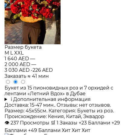
Размер букета
M
L
XXL
1 640 AED
—
2 000 AED
—
3 030 AED
-226 AED
Заказать
≈ 41 мин
Букет из 15 пионовидных роз и 7 орхидей с
лентами «Летний Вдох» в Дубае
i
Дополнительная информация
Доставка: 15-47 мин.. Отзывы: нет отзывов.
Размер: 45x55см. Категория: Букеты из роз.
Происхождение: Кения, Китай, Эквадор
👁
237
Просмотры
🛒
1
Заказы
+23 Баллами
+29
Баллами
+49 Баллами
Хит
Хит
Хит