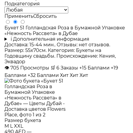
Подкатегория
Применить
Сбросить
Букет 51 Голландская Роза в Бумажной Упаковке
«Нежность Рассвета» в Дубае
i
Дополнительная информация
Доставка: 15-44 мин.. Отзывы: нет отзывов.
Размер: 55x70см. Категория: Букеты на
Годовщину свадьбы. Происхождение: Кения,
Эквадор
👁
705
Просмотры
🛒
6
Заказы
+15 Баллами
+19
Баллами
+32 Баллами
Хит
Хит
Хит
Размер букета
M
L
XXL
490 AED
—