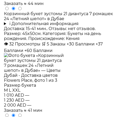
Заказать
≈ 44 мин
Корзинный букет эустомы 21 диантуса 7 ромашек
24 «Летний шепот» в Дубае
i
Дополнительная информация
Доставка: 15-41 мин.. Отзывы: нет отзывов.
Размер: 45x50см. Категория: Букеты на день
рождения. Происхождение: Кения
👁
32
Просмотры
🛒
5
Заказы
+30 Баллами
+37
Баллами
+60 Баллами
Размер букета
M
L
XXL
1 010 AED
—
1 230 AED
—
2 000 AED
—
Заказать
≈ 41 мин