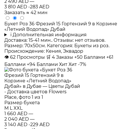
2 490 AED
—
3 810 AED
-283 AED
Заказать
≈ 42 мин
Букет Роз 36 Фрезий 15 Гортензий 9 в Корзине
«Летний Водопад» Дубай
i
Дополнительная информация
Доставка: 15-41 мин.. Отзывы: нет отзывов.
Размер: 70x50см. Категория: Букеты из роз.
Происхождение: Кения, Эквадор
👁
62
Просмотры
🛒
4
Заказы
+50 Баллами
+61
Баллами
+94 Баллами
Хит
Хит
-7%
Размер букета
M
L
XXL
1 660 AED
—
2 040 AED
—
3 140 AED
-229 AED