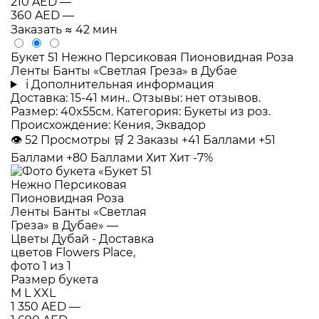
210 AED
—
360 AED
—
Заказать
≈ 42 мин
Букет 51 Нежно Персиковая Пионовидная Роза
Ленты Банты «Светлая Греза» в Дубае
i
Дополнительная информация
Доставка: 15-41 мин.. Отзывы: нет отзывов.
Размер: 40x55см. Категория: Букеты из роз.
Происхождение: Кения, Эквадор
👁
52
Просмотры
🛒
2
Заказы
+41 Баллами
+51
Баллами
+80 Баллами
Хит
Хит
-7%
Размер букета
M
L
XXL
1 350 AED
—