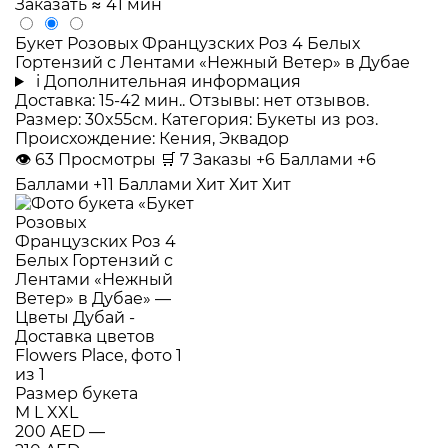
Заказать
≈ 41 мин
Букет Розовых Французских Роз 4 Белых
Гортензий с Лентами «Нежный Ветер» в Дубае
i
Дополнительная информация
Доставка: 15-42 мин.. Отзывы: нет отзывов.
Размер: 30x55см. Категория: Букеты из роз.
Происхождение: Кения, Эквадор
👁
63
Просмотры
🛒
7
Заказы
+6 Баллами
+6
Баллами
+11 Баллами
Хит
Хит
Хит
Размер букета
M
L
XXL
200 AED
—