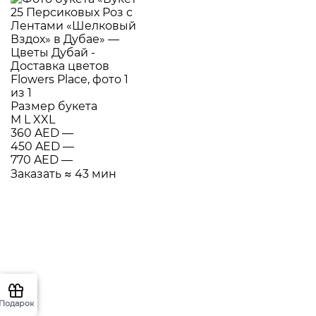
Размер букета
M
L
XXL
360 AED
—
450 AED
—
770 AED
—
Заказать
≈ 43 мин
Подарок