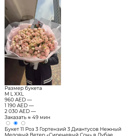
Размер букета
M
L
XXL
960 AED
—
1 190 AED
—
2 030 AED
—
Заказать
≈ 49 мин
Букет 11 Роз 3 Гортензий 3 Диантусов Нежный
Медовый Ветер «Сиреневый Сон» в Дубае