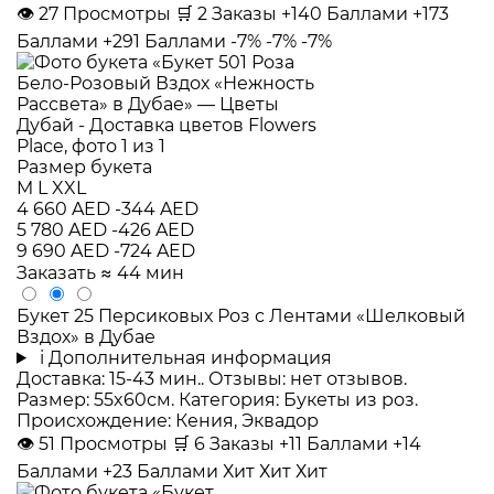
👁
27
Просмотры
🛒
2
Заказы
+140 Баллами
+173
Баллами
+291 Баллами
-7%
-7%
-7%
Размер букета
M
L
XXL
4 660 AED
-344 AED
5 780 AED
-426 AED
9 690 AED
-724 AED
Заказать
≈ 44 мин
Букет 25 Персиковых Роз с Лентами «Шелковый
Вздох» в Дубае
i
Дополнительная информация
Доставка: 15-43 мин.. Отзывы: нет отзывов.
Размер: 55x60см. Категория: Букеты из роз.
Происхождение: Кения, Эквадор
👁
51
Просмотры
🛒
6
Заказы
+11 Баллами
+14
Баллами
+23 Баллами
Хит
Хит
Хит