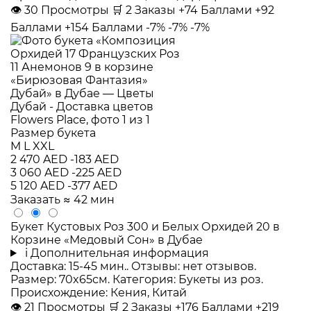
👁
30
Просмотры
🛒
2
Заказы
+74 Баллами
+92
Баллами
+154 Баллами
-7%
-7%
-7%
Размер букета
M
L
XXL
2 470 AED
-183 AED
3 060 AED
-225 AED
5 120 AED
-377 AED
Заказать
≈ 42 мин
Букет Кустовых Роз 300 и Белых Орхидей 20 в
Корзине «Медовый Сон» в Дубае
i
Дополнительная информация
Доставка: 15-45 мин.. Отзывы: нет отзывов.
Размер: 70x65см. Категория: Букеты из роз.
Происхождение: Кения, Китай
👁
21
Просмотры
🛒
2
Заказы
+176 Баллами
+219