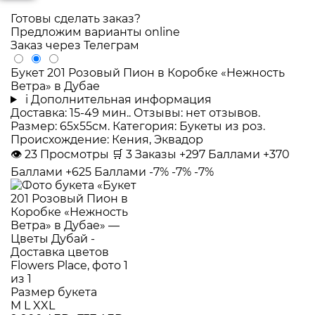
Готовы сделать заказ?
Предложим варианты online
Заказ через Телеграм
Букет 201 Розовый Пион в Коробке «Нежность
Ветра» в Дубае
i
Дополнительная информация
Доставка: 15-49 мин.. Отзывы: нет отзывов.
Размер: 65x55см. Категория: Букеты из роз.
Происхождение: Кения, Эквадор
👁
23
Просмотры
🛒
3
Заказы
+297 Баллами
+370
Баллами
+625 Баллами
-7%
-7%
-7%
Размер букета
M
L
XXL