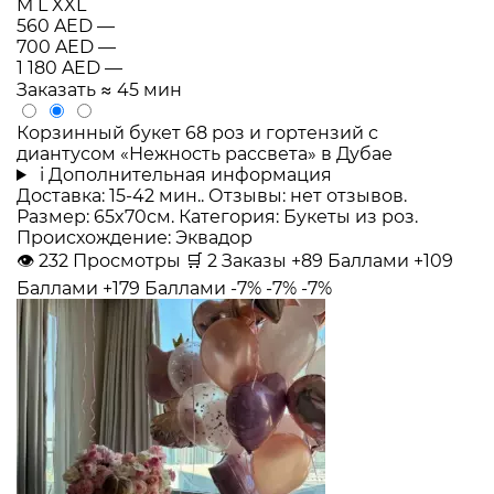
M
L
XXL
560 AED
—
700 AED
—
1 180 AED
—
Заказать
≈ 45 мин
Корзинный букет 68 роз и гортензий с
диантусом «Нежность рассвета» в Дубае
i
Дополнительная информация
Доставка: 15-42 мин.. Отзывы: нет отзывов.
Размер: 65x70см. Категория: Букеты из роз.
Происхождение: Эквадор
👁
232
Просмотры
🛒
2
Заказы
+89 Баллами
+109
Баллами
+179 Баллами
-7%
-7%
-7%