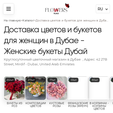
Меню
На главную
>
Каталог
>
Доставка цветов и букетов для женщин в Дубае - Женские букеты Дубай
Доставка цветов и букетов
для женщин в Дубае -
Женские букеты Дубай
Круглосуточный цветочный магазин
в Дубае
, Адрес:
42 27B
Street, Mirdif - Dubai, United Arab Emirates
Популярные категории цветов
252шт
273шт
77шт
53шт
80шт
БУКЕТЫ ИЗ
КОМПОЗИЦИИ
КУСТОВЫЕ
ФРАНЦУЗСКИЕ
В КОРЗИНАХ -
РОЗ
ЦВЕТОВ
РОЗЫ
РОЗЫ (ФРЕНЧ)
КОРЗИНЫ
ЦВЕТОВ