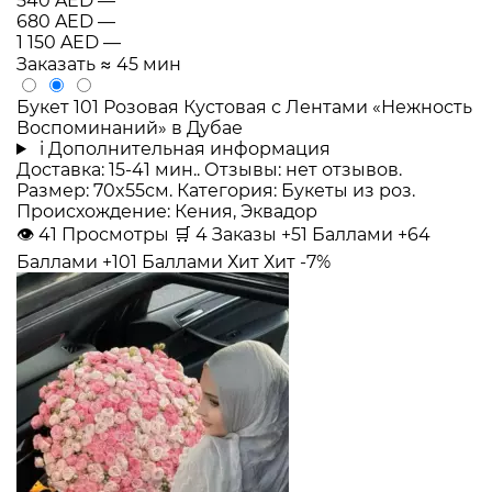
540 AED
—
680 AED
—
1 150 AED
—
Заказать
≈ 45 мин
Букет 101 Розовая Кустовая с Лентами «Нежность
Воспоминаний» в Дубае
i
Дополнительная информация
Доставка: 15-41 мин.. Отзывы: нет отзывов.
Размер: 70x55см. Категория: Букеты из роз.
Происхождение: Кения, Эквадор
👁
41
Просмотры
🛒
4
Заказы
+51 Баллами
+64
Баллами
+101 Баллами
Хит
Хит
-7%