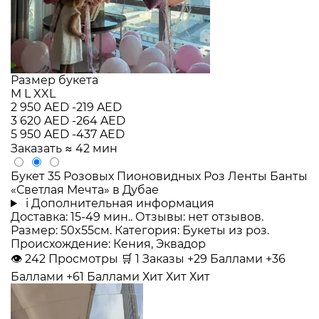
Размер букета
M
L
XXL
2 950 AED
-219 AED
3 620 AED
-264 AED
5 950 AED
-437 AED
Заказать
≈ 42 мин
Букет 35 Розовых Пионовидных Роз Ленты Банты
«Светлая Мечта» в Дубае
i
Дополнительная информация
Доставка: 15-49 мин.. Отзывы: нет отзывов.
Размер: 50x55см. Категория: Букеты из роз.
Происхождение: Кения, Эквадор
👁
242
Просмотры
🛒
1
Заказы
+29 Баллами
+36
Баллами
+61 Баллами
Хит
Хит
Хит