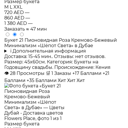
Размер букета
M
L
XXL
720 AED
—
860 AED
—
1 380 AED
—
Заказать
≈ 47 мин
Букет 21 Пионовидная Роза Кремово-Бежевый
Минимализм «Шёпот Света» в Дубае
i
Дополнительная информация
Доставка: 15-45 мин.. Отзывы: нет отзывов.
Размер: 45x60см. Категория: Букеты на
Годовщину свадьбы. Происхождение: Кения
👁
28
Просмотры
🛒
1
Заказы
+17 Баллами
+21
Баллами
+35 Баллами
Хит
Хит
Хит
Размер букета