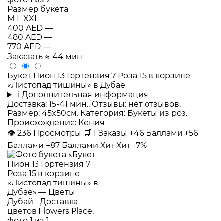
Размер букета
M
L
XXL
400 AED
—
480 AED
—
770 AED
—
Заказать
≈ 44 мин
Букет Пион 13 Гортензия 7 Роза 15 в корзине
«Листопад тишины» в Дубае
i
Дополнительная информация
Доставка: 15-41 мин.. Отзывы: нет отзывов.
Размер: 45x50см. Категория: Букеты из роз.
Происхождение: Кения
👁
236
Просмотры
🛒
1
Заказы
+46 Баллами
+56
Баллами
+87 Баллами
Хит
Хит
-7%