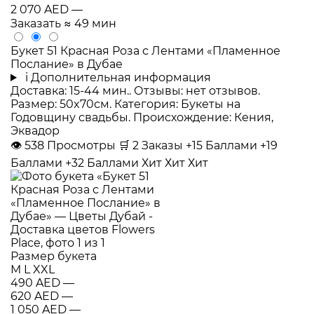
2 070 AED
—
Заказать
≈ 49 мин
Букет 51 Красная Роза с Лентами «Пламенное
Послание» в Дубае
i
Дополнительная информация
Доставка: 15-44 мин.. Отзывы: нет отзывов.
Размер: 50x70см. Категория: Букеты на
Годовщину свадьбы. Происхождение: Кения,
Эквадор
👁
538
Просмотры
🛒
2
Заказы
+15 Баллами
+19
Баллами
+32 Баллами
Хит
Хит
Хит
Размер букета
M
L
XXL
490 AED
—
620 AED
—
1 050 AED
—