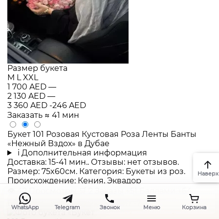
Размер букета
M
L
XXL
1 700 AED
—
2 130 AED
—
3 360 AED
-246 AED
Заказать
≈ 41 мин
Букет 101 Розовая Кустовая Роза Ленты Банты
«Нежный Вздох» в Дубае
i
Дополнительная информация
Доставка: 15-41 мин.. Отзывы: нет отзывов.
Размер: 75x60см. Категория: Букеты из роз.
Наверх
Происхождение: Кения, Эквадор
👁
42
Просмотры
🛒
2
Заказы
+51 Баллами
+64
Баллами
+101 Баллами
Хит
Хит
-7%
WhatsApp
Telegram
Звонок
Меню
Корзина