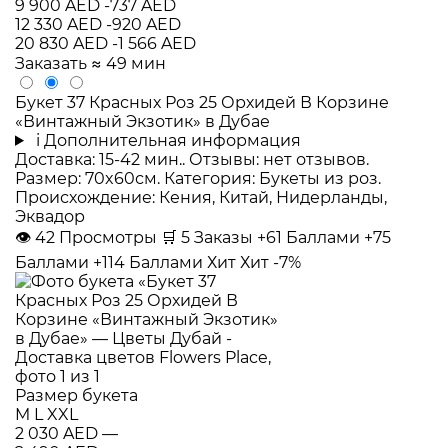
9 900 AED
-737 AED
12 330 AED
-920 AED
20 830 AED
-1 566 AED
Заказать
≈ 49 мин
Букет 37 Красных Роз 25 Орхидей В Корзине
«Винтажный Экзотик» в Дубае
i
Дополнительная информация
Доставка: 15-42 мин.. Отзывы: нет отзывов.
Размер: 70x60см. Категория: Букеты из роз.
Происхождение: Кения, Китай, Нидерланды,
Эквадор
👁
42
Просмотры
🛒
5
Заказы
+61 Баллами
+75
Баллами
+114 Баллами
Хит
Хит
-7%
Размер букета
M
L
XXL
2 030 AED
—