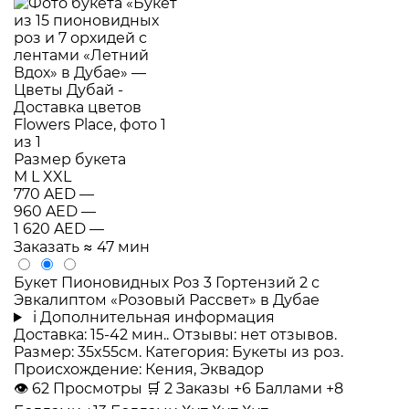
Размер букета
M
L
XXL
770 AED
—
960 AED
—
1 620 AED
—
Заказать
≈ 47 мин
Букет Пионовидных Роз 3 Гортензий 2 с
Эвкалиптом «Розовый Рассвет» в Дубае
i
Дополнительная информация
Доставка: 15-42 мин.. Отзывы: нет отзывов.
Размер: 35x55см. Категория: Букеты из роз.
Происхождение: Кения, Эквадор
👁
62
Просмотры
🛒
2
Заказы
+6 Баллами
+8