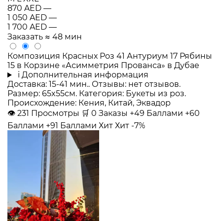
870 AED
—
1 050 AED
—
1 700 AED
—
Заказать
≈ 48 мин
Композиция Красных Роз 41 Антуриум 17 Рябины
15 в Корзине «Асимметрия Прованса» в Дубае
i
Дополнительная информация
Доставка: 15-41 мин.. Отзывы: нет отзывов.
Размер: 65x55см. Категория: Букеты из роз.
Происхождение: Кения, Китай, Эквадор
👁
231
Просмотры
🛒
0
Заказы
+49 Баллами
+60
Баллами
+91 Баллами
Хит
Хит
-7%