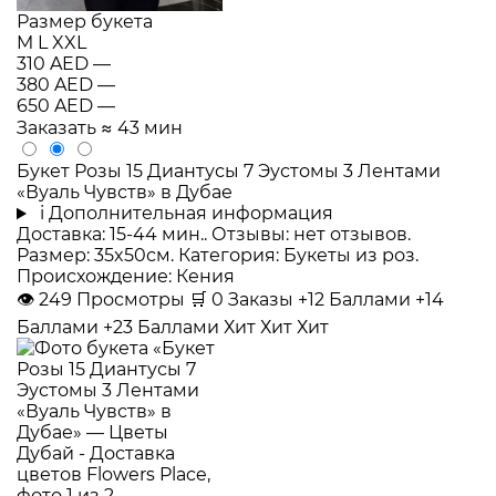
Размер букета
M
L
XXL
310 AED
—
380 AED
—
650 AED
—
Заказать
≈ 43 мин
Букет Розы 15 Диантусы 7 Эустомы 3 Лентами
«Вуаль Чувств» в Дубае
i
Дополнительная информация
Доставка: 15-44 мин.. Отзывы: нет отзывов.
Размер: 35x50см. Категория: Букеты из роз.
Происхождение: Кения
👁
249
Просмотры
🛒
0
Заказы
+12 Баллами
+14
Баллами
+23 Баллами
Хит
Хит
Хит