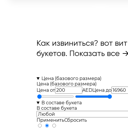
77шт
29шт
29шт
Как извиниться? вот ви
букетов.
Показать все 
Цена (базового размера)
Цена (базового размера)
Цена от
AED
Цена до
В составе букета
В составе букета
Применить
Сбросить