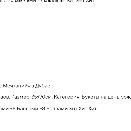
ами
+6 Баллами
+7 Баллами
Хит
Хит
Хит
е Мечтаний» в Дубае
зывов. Размер: 35x70см. Категория: Букеты на день р
лами
+6 Баллами
+8 Баллами
Хит
Хит
Хит