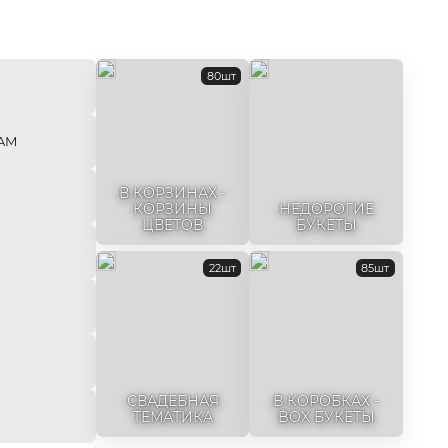
80шт
AM
В КОРЗИНАХ -
КОРЗИНЫ
НЕДОРОГИЕ
ЦВЕТОВ
БУКЕТЫ
22шт
85шт
СВАДЕБНАЯ
В КОРОБКАХ -
ТЕМАТИКА
BOX БУКЕТЫ