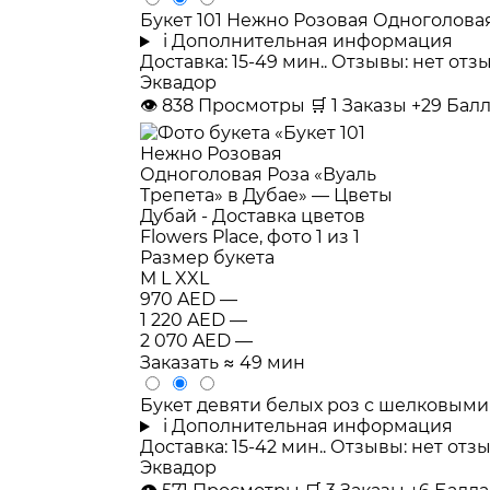
Букет 101 Нежно Розовая Одноголовая
i
Дополнительная информация
Доставка: 15-49 мин.. Отзывы: нет от
Эквадор
👁
838
Просмотры
🛒
1
Заказы
+29 Бал
Размер букета
M
L
XXL
970 AED
—
1 220 AED
—
2 070 AED
—
Заказать
≈ 49 мин
Букет девяти белых роз с шелковыми
i
Дополнительная информация
Доставка: 15-42 мин.. Отзывы: нет от
Эквадор