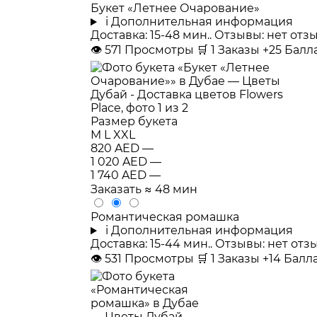
Букет «Летнее Очарование»
i
Дополнительная информация
Доставка: 15-48 мин.. Отзывы: нет от
👁
571
Просмотры
🛒
1
Заказы
+25 Бал
Размер букета
M
L
XXL
820 AED
—
1 020 AED
—
1 740 AED
—
Заказать
≈ 48 мин
Романтическая ромашка
i
Дополнительная информация
Доставка: 15-44 мин.. Отзывы: нет от
👁
531
Просмотры
🛒
1
Заказы
+14 Бал