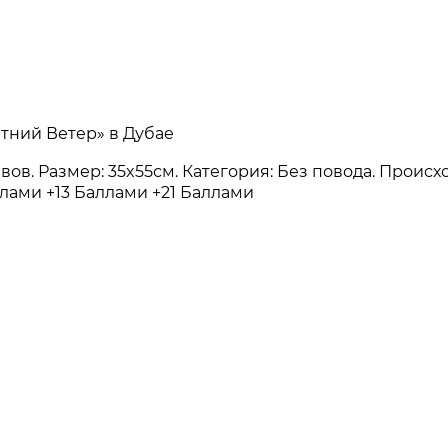
етний Ветер» в Дубае
зывов. Размер: 35x55см. Категория: Без повода. Прои
ллами
+13 Баллами
+21 Баллами