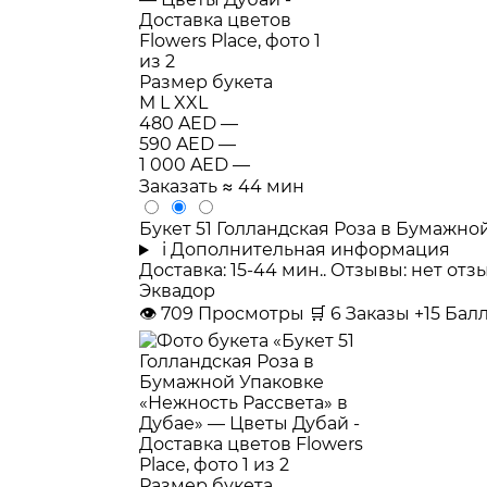
Размер букета
M
L
XXL
480 AED
—
590 AED
—
1 000 AED
—
Заказать
≈ 44 мин
Букет 51 Голландская Роза в Бумажно
i
Дополнительная информация
Доставка: 15-44 мин.. Отзывы: нет от
Эквадор
👁
709
Просмотры
🛒
6
Заказы
+15 Ба
Размер букета