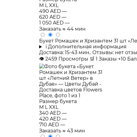
M
L
XXL
490 AED
—
620 AED
—
1 050 AED
—
Заказать
≈ 44 мин
Букет Ромашек и Хризантем 31 шт «Л
i
Дополнительная информация
Доставка: 15-43 мин.. Отзывы: нет от
👁
2459
Просмотры
🛒
1
Заказы
+10 Ба
Размер букета
M
L
XXL
340 AED
—
420 AED
—
710 AED
—
Заказать
≈ 43 мин