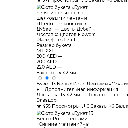
👁
571
Просмотры
🛒
3
Заказы
+6 Балл
Размер букета
M
L
XXL
200 AED
—
200 AED
—
220 AED
—
Заказать
≈ 42 мин
Букет 13 Белых Роз с Лентами «Сияни
i
Дополнительная информация
Доставка: 15-42 мин.. Отзывы: нет от
Эквадор
👁
455
Просмотры
🛒
0
Заказы
+6 Бал