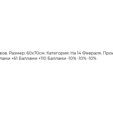
зывов. Размер: 60x70см. Категория: На 14 Февраля. 
ллами
+61 Баллами
+110 Баллами
-10%
-10%
-10%