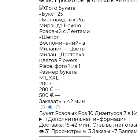
👁
180
Просмотры
🛒
0
Заказы
+6 Бал
Размер букета
M
L
XXL
200 €
—
280 €
—
500 €
—
Заказать
≈ 42 мин
Букет Розовых Роз 10 Диантусов 7 в
i
Дополнительная информация
Доставка: 15-42 мин.. Отзывы: нет от
👁
31
Просмотры
🛒
3
Заказы
+7 Балла