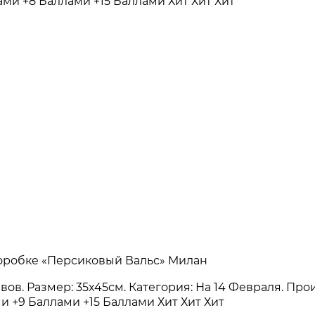
лами
+8 Баллами
+15 Баллами
Хит
Хит
Хит
 Коробке «Персиковый Вальс» Милан
зывов. Размер: 35x45см. Категория: На 14 Февраля. Пр
ми
+9 Баллами
+15 Баллами
Хит
Хит
Хит