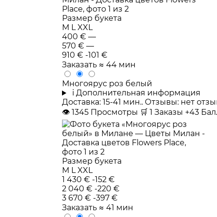
Размер букета
M
L
XXL
400 €
—
570 €
—
910 €
-101 €
Заказать
≈ 44 мин
Многоярус роз белый
i
Дополнительная информация
Доставка: 15-41 мин.. Отзывы: нет от
👁
1345
Просмотры
🛒
1
Заказы
+43 Ба
Размер букета
M
L
XXL
1 430 €
-152 €
2 040 €
-220 €
3 670 €
-397 €
Заказать
≈ 41 мин