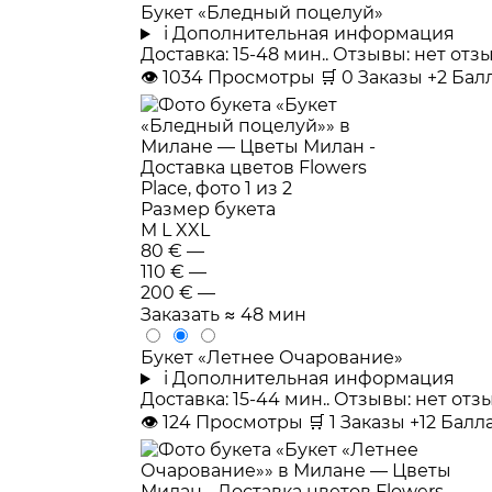
Букет «Бледный поцелуй»
i
Дополнительная информация
Доставка: 15-48 мин.. Отзывы: нет от
👁
1034
Просмотры
🛒
0
Заказы
+2 Ба
Размер букета
M
L
XXL
80 €
—
110 €
—
200 €
—
Заказать
≈ 48 мин
Букет «Летнее Очарование»
i
Дополнительная информация
Доставка: 15-44 мин.. Отзывы: нет от
👁
124
Просмотры
🛒
1
Заказы
+12 Бал