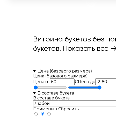
70шт
23шт
28шт
Витрина букетов без по
букетов.
Показать все 
Цена (базового размера)
Цена (базового размера)
Цена от
€
Цена до
В составе букета
В составе букета
Применить
Сбросить