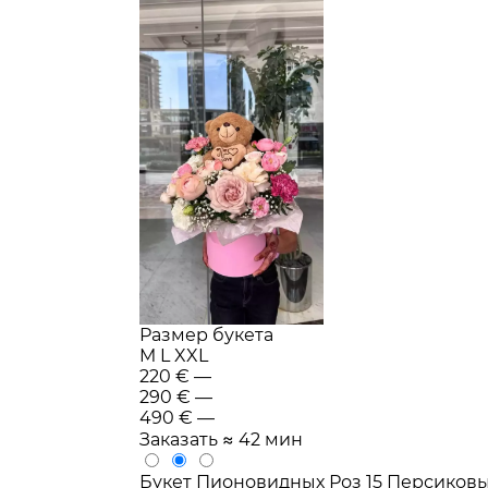
Размер букета
M
L
XXL
220 €
—
290 €
—
490 €
—
Заказать
≈ 42 мин
Букет Пионовидных Роз 15 Персиковы