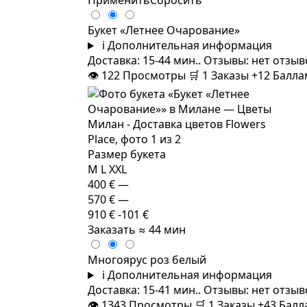
Применить
Сбросить
Букет «Летнее Очарование»
i
Дополнительная информация
Доставка: 15-44 мин.. Отзывы: нет отзы
👁
122
Просмотры
🛒
1
Заказы
+12 Балл
Размер букета
M
L
XXL
400 €
—
570 €
—
910 €
-101 €
Заказать
≈ 44 мин
Многоярус роз белый
i
Дополнительная информация
Доставка: 15-41 мин.. Отзывы: нет отзы
👁
1343
Просмотры
🛒
1
Заказы
+43 Бал