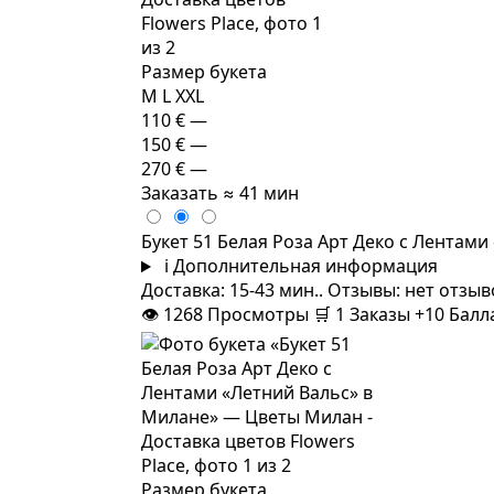
Размер букета
M
L
XXL
110 €
—
150 €
—
270 €
—
Заказать
≈ 41 мин
Букет 51 Белая Роза Арт Деко с Лентами
i
Дополнительная информация
Доставка: 15-43 мин.. Отзывы: нет отзы
👁
1268
Просмотры
🛒
1
Заказы
+10 Бал
Размер букета