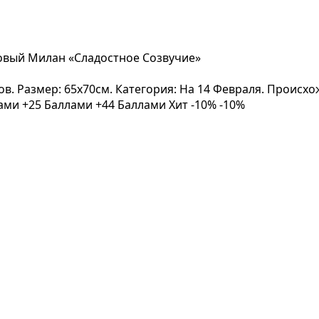
овый Милан «Сладостное Созвучие»
вов. Размер: 65x70см. Категория: На 14 Февраля. Происх
лами
+25 Баллами
+44 Баллами
Хит
-10%
-10%