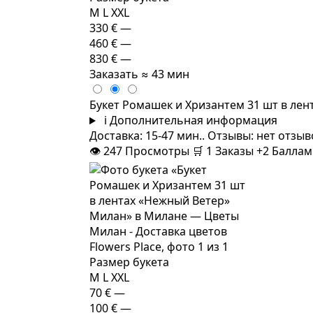
M
L
XXL
330 €
—
460 €
—
830 €
—
Заказать
≈ 43 мин
Букет Ромашек и Хризантем 31 шт в ле
i
Дополнительная информация
Доставка: 15-47 мин.. Отзывы: нет отзы
👁
247
Просмотры
🛒
1
Заказы
+2 Балла
Размер букета
M
L
XXL
70 €
—
100 €
—