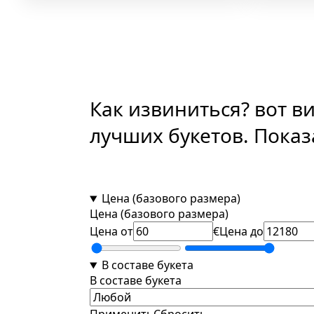
70шт
23шт
28шт
Как извиниться? вот в
лучших букетов.
Показ
Цена (базового размера)
Цена (базового размера)
Цена от
€
Цена до
В составе букета
В составе букета