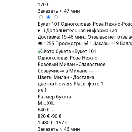
170 €
—
Заказать
≈ 47 мин
Букет 101 Одноголовая Роза Нежно-Роз
i
Дополнительная информация
Доставка: 15-46 мин.. Отзывы: нет отзы
👁
1255
Просмотры
🛒
1
Заказы
+19 Бал
Размер букета
M
L
XXL
640 €
—
820 €
-90 €
1 480 €
-157 €
Заказать
≈ 46 мин