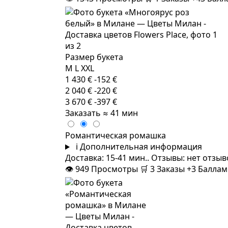
Размер букета
M
L
XXL
1 430 €
-152 €
2 040 €
-220 €
3 670 €
-397 €
Заказать
≈ 41 мин
Романтическая ромашка
i
Дополнительная информация
Доставка: 15-41 мин.. Отзывы: нет отзы
👁
949
Просмотры
🛒
3
Заказы
+3 Балла