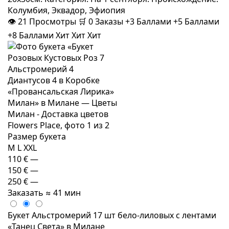
Колумбия, Эквадор, Эфиопия
👁
21
Просмотры
🛒
0
Заказы
+3 Баллами
+5 Баллами
+8 Баллами
Хит
Хит
Хит
Размер букета
M
L
XXL
110 €
—
150 €
—
250 €
—
Заказать
≈ 41 мин
Букет Альстромерий 17 шт бело-лиловых с лентами
«Танец Света» в Милане