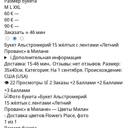
Размер букета
M
L
XXL
60 €
—
60 €
—
90 €
—
Заказать
≈ 46 мин
Букет Альстромерий 15 жёлтых с лентами «Летний
Прованс» в Милане
i
Дополнительная информация
Доставка: 15-46 мин.. Отзывы: нет отзывов. Размер:
35x40см. Категория: На 1 сентября. Происхождение:
США (USA)
👁
22
Просмотры
🛒
2
Заказы
+2 Баллами
+2 Баллами
+3 Баллами
Размер букета