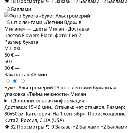
👁
18
Просмотры
🛒
1
Заказы
+2 Баллами
+2 Баллами
+3 Баллами
Размер букета
M
L
XXL
60 €
—
60 €
—
90 €
—
Заказать
≈ 46 мин
Букет Альстромерий 23 шт с лентами бумажная
упаковка «Тайна нежности» Милан
i
Дополнительная информация
Доставка: 15-46 мин.. Отзывы: нет отзывов. Размер:
30x50см. Категория: На 1 сентября. Происхождение:
Китай, Россия, США (USA)
👁
32
Просмотры
🛒
0
Заказы
+2 Баллами
+2 Баллами