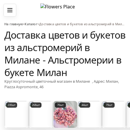
Меню
На главную
>
Каталог
>
Доставка цветов и букетов из альстромерий в Милане - Альстромерии в букете Милан
Доставка цветов и букетов
из альстромерий в
Милане - Альстромерии в
букете Милан
Круглосуточный цветочный магазин
в Милане
, Адрес:
Милан,
Piazza Aspromonte, 46
Популярные категории цветов
230шт
268шт
70шт
44шт
79шт