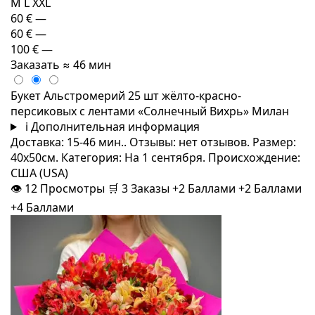
M
L
XXL
60 €
—
60 €
—
100 €
—
Заказать
≈ 46 мин
Букет Альстромерий 25 шт жёлто-красно-
персиковых с лентами «Солнечный Вихрь» Милан
i
Дополнительная информация
Доставка: 15-46 мин.. Отзывы: нет отзывов. Размер:
40x50см. Категория: На 1 сентября. Происхождение:
США (USA)
👁
12
Просмотры
🛒
3
Заказы
+2 Баллами
+2 Баллами
+4 Баллами