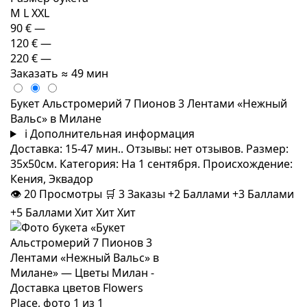
M
L
XXL
90 €
—
120 €
—
220 €
—
Заказать
≈ 49 мин
Букет Альстромерий 7 Пионов 3 Лентами «Нежный
Вальс» в Милане
i
Дополнительная информация
Доставка: 15-47 мин.. Отзывы: нет отзывов. Размер:
35x50см. Категория: На 1 сентября. Происхождение:
Кения, Эквадор
👁
20
Просмотры
🛒
3
Заказы
+2 Баллами
+3 Баллами
+5 Баллами
Хит
Хит
Хит