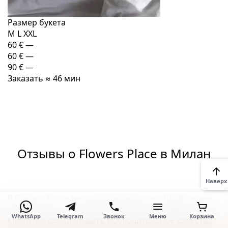
Размер букета
M
L
XXL
60 €
—
60 €
—
90 €
—
Заказать
≈ 46 мин
Отзывы о Flowers Place в Милан
Наверх
В Flowers Place, мы выкладываемся на 1000%, наша
репутация — это не просто слова. Обещаем нашим
WhatsApp
Telegram
Звонок
Меню
Корзина
клиентам обеспечивать исключительное качество