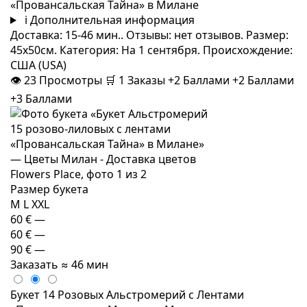
«Провансальская Тайна» в Милане
i
Дополнительная информация
Доставка: 15-46 мин.. Отзывы: нет отзывов. Размер:
45x50см. Категория: На 1 сентября. Происхождение:
США (USA)
👁
23
Просмотры
🛒
1
Заказы
+2 Баллами
+2 Баллами
+3 Баллами
Размер букета
M
L
XXL
60 €
—
60 €
—
90 €
—
Заказать
≈ 46 мин
Букет 14 Розовых Альстромерий с Лентами