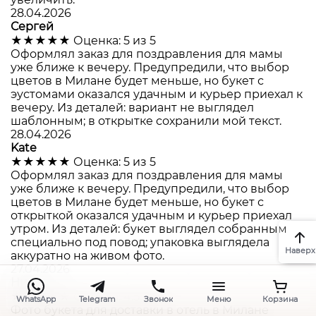
28.04.2026
Сергей
★★★★★
Оценка: 5 из 5
Оформлял заказ для поздравления для мамы
уже ближе к вечеру. Предупредили, что выбор
цветов в Милане будет меньше, но букет с
эустомами оказался удачным и курьер приехал к
вечеру. Из деталей: вариант не выглядел
шаблонным; в открытке сохранили мой текст.
28.04.2026
Kate
★★★★★
Оценка: 5 из 5
Оформлял заказ для поздравления для мамы
уже ближе к вечеру. Предупредили, что выбор
цветов в Милане будет меньше, но букет с
открыткой оказался удачным и курьер приехал
утром. Из деталей: букет выглядел собранным
специально под повод; упаковка выглядела
Наверх
аккуратно на живом фото.
27.04.2026
Ника
★★★★★
Оценка: 4.5 из 5
WhatsApp
Telegram
Звонок
Меню
Корзина
Фото букета для доставки в отель в Милане