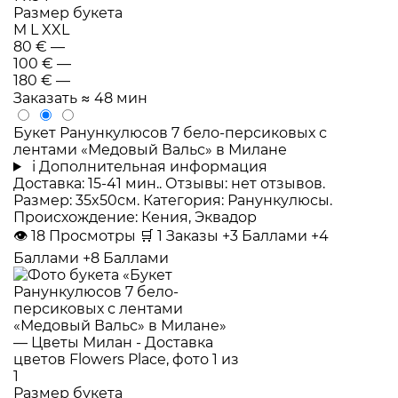
Размер букета
M
L
XXL
80 €
—
100 €
—
180 €
—
Заказать
≈ 48 мин
Букет Ранункулюсов 7 бело-персиковых с
лентами «Медовый Вальс» в Милане
i
Дополнительная информация
Доставка: 15-41 мин.. Отзывы: нет отзывов.
Размер: 35x50см. Категория: Ранункулюсы.
Происхождение: Кения, Эквадор
👁
18
Просмотры
🛒
1
Заказы
+3 Баллами
+4
Баллами
+8 Баллами
Размер букета