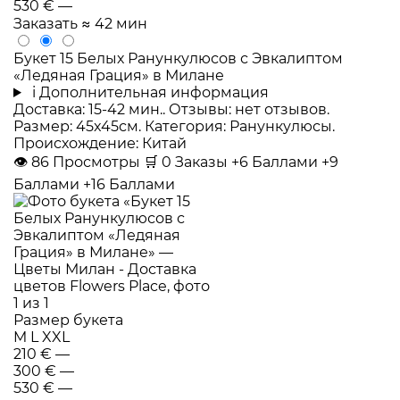
530 €
—
Заказать
≈ 42 мин
Букет 15 Белых Ранункулюсов с Эвкалиптом
«Ледяная Грация» в Милане
i
Дополнительная информация
Доставка: 15-42 мин.. Отзывы: нет отзывов.
Размер: 45x45см. Категория: Ранункулюсы.
Происхождение: Китай
👁
86
Просмотры
🛒
0
Заказы
+6 Баллами
+9
Баллами
+16 Баллами
Размер букета
M
L
XXL
210 €
—
300 €
—
530 €
—