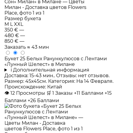
Размер букета
M
L
XXL
350 €
—
480 €
—
850 €
—
Заказать
≈ 43 мин
Букет 25 Белых Ранункулюсов с Лентами
«Лунный Шелест» в Милане
i
Дополнительная информация
Доставка: 15-43 мин.. Отзывы: нет отзывов.
Размер: 45x45см. Категория: На 14 Февраля.
Происхождение: Китай
👁
12
Просмотры
🛒
1
Заказы
+11 Баллами
+15
Баллами
+26 Баллами