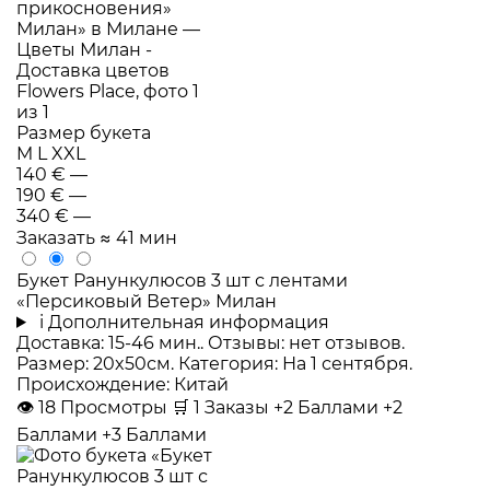
Размер букета
M
L
XXL
140 €
—
190 €
—
340 €
—
Заказать
≈ 41 мин
Букет Ранункулюсов 3 шт с лентами
«Персиковый Ветер» Милан
i
Дополнительная информация
Доставка: 15-46 мин.. Отзывы: нет отзывов.
Размер: 20x50см. Категория: На 1 сентября.
Происхождение: Китай
👁
18
Просмотры
🛒
1
Заказы
+2 Баллами
+2
Баллами
+3 Баллами