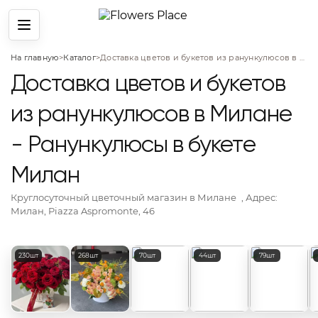
Меню
На главную
>
Каталог
>
Доставка цветов и букетов из ранункулюсов в Милане - Ранункулюсы в букете Милан
Доставка цветов и букетов
из ранункулюсов в Милане
- Ранункулюсы в букете
Милан
Круглосуточный цветочный магазин
в Милане
, Адрес:
Милан, Piazza Aspromonte, 46
Популярные категории цветов
230шт
268шт
70шт
44шт
79шт