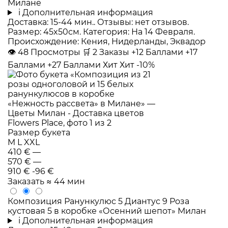
Милане
i
Дополнительная информация
Доставка: 15-44 мин.. Отзывы: нет отзывов.
Размер: 45x50см. Категория: На 14 Февраля.
Происхождение: Кения, Нидерланды, Эквадор
👁
48
Просмотры
🛒
2
Заказы
+12 Баллами
+17
Баллами
+27 Баллами
Хит
Хит
-10%
Размер букета
M
L
XXL
410 €
—
570 €
—
910 €
-96 €
Заказать
≈ 44 мин
Композиция Ранункулюс 5 Диантус 9 Роза
кустовая 5 в коробке «Осенний шепот» Милан
i
Дополнительная информация