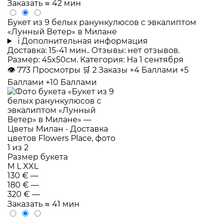
Заказать
≈ 42 мин
Букет из 9 белых ранункулюсов с эвкалиптом
«Лунный Ветер» в Милане
i
Дополнительная информация
Доставка: 15-41 мин.. Отзывы: нет отзывов.
Размер: 45x50см. Категория: На 1 сентября
👁
773
Просмотры
🛒
2
Заказы
+4 Баллами
+5
Баллами
+10 Баллами
Размер букета
M
L
XXL
130 €
—
180 €
—
320 €
—
Заказать
≈ 41 мин