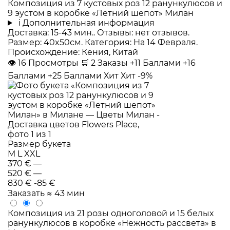
Композиция из 7 кустовых роз 12 ранункулюсов и
9 эустом в коробке «Летний шепот» Милан
i
Дополнительная информация
Доставка: 15-43 мин.. Отзывы: нет отзывов.
Размер: 40x50см. Категория: На 14 Февраля.
Происхождение: Кения, Китай
👁
16
Просмотры
🛒
2
Заказы
+11 Баллами
+16
Баллами
+25 Баллами
Хит
Хит
-9%
Размер букета
M
L
XXL
370 €
—
520 €
—
830 €
-85 €
Заказать
≈ 43 мин
Композиция из 21 розы одноголовой и 15 белых
ранункулюсов в коробке «Нежность рассвета» в