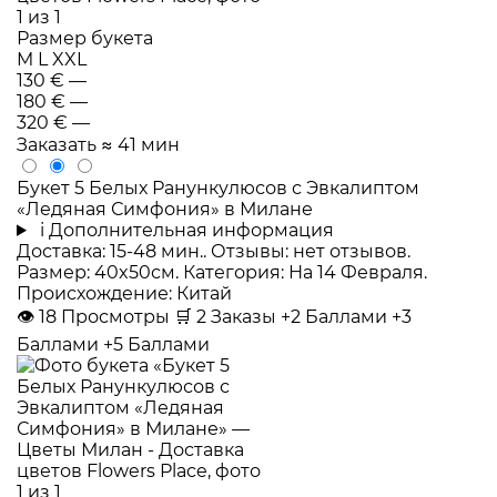
Размер букета
M
L
XXL
130 €
—
180 €
—
320 €
—
Заказать
≈ 41 мин
Букет 5 Белых Ранункулюсов с Эвкалиптом
«Ледяная Симфония» в Милане
i
Дополнительная информация
Доставка: 15-48 мин.. Отзывы: нет отзывов.
Размер: 40x50см. Категория: На 14 Февраля.
Происхождение: Китай
👁
18
Просмотры
🛒
2
Заказы
+2 Баллами
+3
Баллами
+5 Баллами