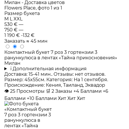
Размер букета
M
L
XXL
530 €
—
750 €
—
1 190 €
-132 €
Заказать
≈ 45 мин
Компактный букет 7 роз 3 гортензии 3
ранункулюса в лентах «Тайна прикосновения»
Милан
i
Дополнительная информация
Доставка: 15-41 мин.. Отзывы: нет отзывов.
Размер: 45x55см. Категория: На 1 сентября.
Происхождение: Кения, Таиланд, Эквадор
👁
25
Просмотры
🛒
2
Заказы
+4 Баллами
+6
Баллами
+10 Баллами
Хит
Хит
Хит