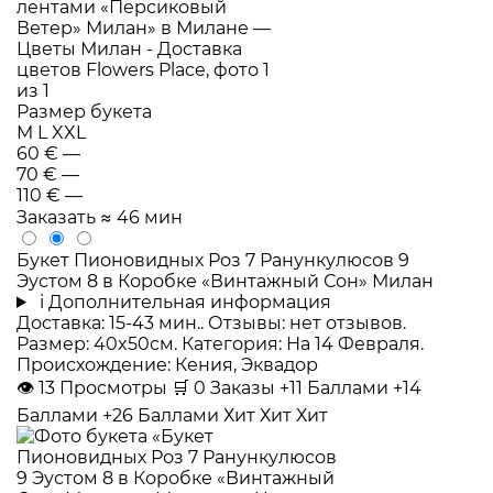
Размер букета
M
L
XXL
60 €
—
70 €
—
110 €
—
Заказать
≈ 46 мин
Букет Пионовидных Роз 7 Ранункулюсов 9
Эустом 8 в Коробке «Винтажный Сон» Милан
i
Дополнительная информация
Доставка: 15-43 мин.. Отзывы: нет отзывов.
Размер: 40x50см. Категория: На 14 Февраля.
Происхождение: Кения, Эквадор
👁
13
Просмотры
🛒
0
Заказы
+11 Баллами
+14
Баллами
+26 Баллами
Хит
Хит
Хит