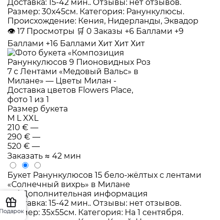
Доставка: 15-42 мин.. Отзывы: нет отзывов.
Размер: 30x45см. Категория: Ранункулюсы.
Происхождение: Кения, Нидерланды, Эквадор
👁
17
Просмотры
🛒
0
Заказы
+6 Баллами
+9
Баллами
+16 Баллами
Хит
Хит
Хит
Размер букета
M
L
XXL
210 €
—
290 €
—
520 €
—
Заказать
≈ 42 мин
Букет Ранункулюсов 15 бело-жёлтых с лентами
«Солнечный вихрь» в Милане
i
Дополнительная информация
Доставка: 15-42 мин.. Отзывы: нет отзывов.
Подарок
Размер: 35x55см. Категория: На 1 сентября.