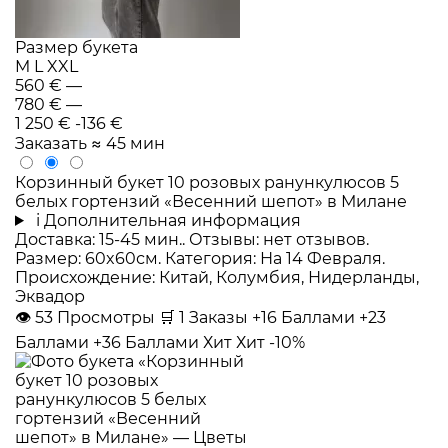
Размер букета
M
L
XXL
560 €
—
780 €
—
1 250 €
-136 €
Заказать
≈ 45 мин
Корзинный букет 10 розовых ранункулюсов 5
белых гортензий «Весенний шепот» в Милане
i
Дополнительная информация
Доставка: 15-45 мин.. Отзывы: нет отзывов.
Размер: 60x60см. Категория: На 14 Февраля.
Происхождение: Китай, Колумбия, Нидерланды,
Эквадор
👁
53
Просмотры
🛒
1
Заказы
+16 Баллами
+23
Баллами
+36 Баллами
Хит
Хит
-10%