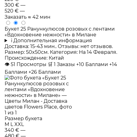
300 €
—
520 €
—
Заказать
≈ 42 мин
Букет 25 Ранункулюсов розовых с лентами
«Вдохновение нежности» в Милане
i
Дополнительная информация
Доставка: 15-43 мин.. Отзывы: нет отзывов.
Размер: 50x50см. Категория: На 14 Февраля.
Происхождение: Китай
👁
51
Просмотры
🛒
1
Заказы
+10 Баллами
+14
Баллами
+26 Баллами
Размер букета
M
L
XXL
340 €
—
480 €
—