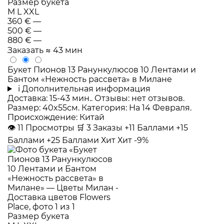
Размер букета
M
L
XXL
360 €
—
500 €
—
880 €
—
Заказать
≈ 43 мин
Букет Пионов 13 Ранункулюсов 10 Лентами и
Бантом «Нежность рассвета» в Милане
i
Дополнительная информация
Доставка: 15-43 мин.. Отзывы: нет отзывов.
Размер: 40x55см. Категория: На 14 Февраля.
Происхождение: Китай
👁
11
Просмотры
🛒
3
Заказы
+11 Баллами
+15
Баллами
+25 Баллами
Хит
Хит
-9%
Размер букета