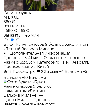
Размер букета
M
L
XXL
680 €
—
880 €
-90 €
1 580 €
-165 €
Заказать
≈ 46 мин
Букет Ранункулюсов 9 белых с эвкалиптом
«Летний Вальс» в Милане
i
Дополнительная информация
Доставка: 15-41 мин.. Отзывы: нет отзывов.
Размер: 35x55см. Категория: На 14 Февраля.
Происхождение: Китай
👁
13
Просмотры
🛒
2
Заказы
+4 Баллами
+5
Баллами
+10 Баллами