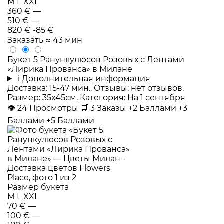
M
L
XXL
360 €
—
510 €
—
820 €
-85 €
Заказать
≈ 43 мин
Букет 5 Ранункулюсов Розовых с Лентами
«Лирика Прованса» в Милане
i
Дополнительная информация
Доставка: 15-47 мин.. Отзывы: нет отзывов.
Размер: 35x45см. Категория: На 1 сентября
👁
24
Просмотры
🛒
3
Заказы
+2 Баллами
+3
Баллами
+5 Баллами
Размер букета
M
L
XXL
70 €
—
100 €
—