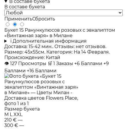
В составе букета
В составе букета
Применить
Сбросить
Букет 15 Ранункулюсов розовых с эвкалиптом
«Винтажная заря» в Милане
i
Дополнительная информация
Доставка: 15-42 мин.. Отзывы: нет отзывов.
Размер: 45x55см. Категория: На 14 Февраля.
Происхождение: Китай
👁
127
Просмотры
🛒
1
Заказы
+6 Баллами
+9
Баллами
+16 Баллами
Размер букета
M
L
XXL
210 €
—
300 €
—