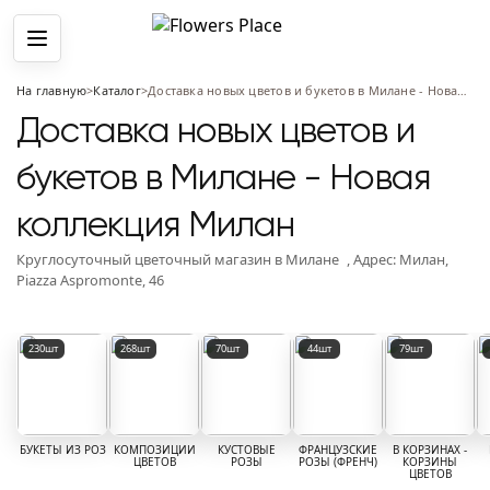
Меню
На главную
>
Каталог
>
Доставка новых цветов и букетов в Милане - Новая коллекция Милан
Доставка новых цветов и
букетов в Милане - Новая
коллекция Милан
Круглосуточный цветочный магазин
в Милане
, Адрес:
Милан,
Piazza Aspromonte, 46
Популярные категории цветов
230шт
268шт
70шт
44шт
79шт
БУКЕТЫ ИЗ РОЗ
КОМПОЗИЦИИ
КУСТОВЫЕ
ФРАНЦУЗСКИЕ
В КОРЗИНАХ -
ЦВЕТОВ
РОЗЫ
РОЗЫ (ФРЕНЧ)
КОРЗИНЫ
ЦВЕТОВ