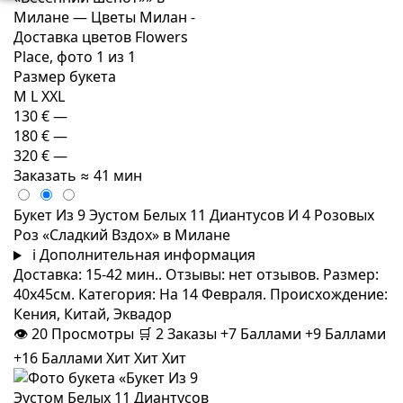
Размер букета
M
L
XXL
130 €
—
180 €
—
320 €
—
Заказать
≈ 41 мин
Букет Из 9 Эустом Белых 11 Диантусов И 4 Розовых
Роз «Сладкий Вздох» в Милане
i
Дополнительная информация
Доставка: 15-42 мин.. Отзывы: нет отзывов. Размер:
40x45см. Категория: На 14 Февраля. Происхождение:
Кения, Китай, Эквадор
👁
20
Просмотры
🛒
2
Заказы
+7 Баллами
+9 Баллами
+16 Баллами
Хит
Хит
Хит