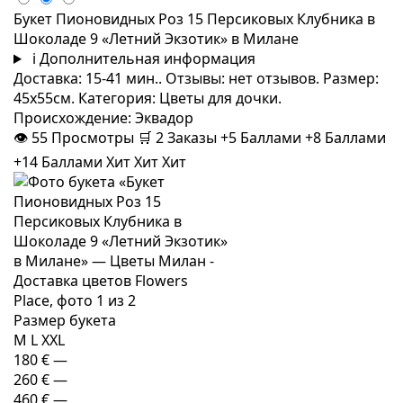
Букет Пионовидных Роз 15 Персиковых Клубника в
Шоколаде 9 «Летний Экзотик» в Милане
i
Дополнительная информация
Доставка: 15-41 мин.. Отзывы: нет отзывов. Размер:
45x55см. Категория: Цветы для дочки.
Происхождение: Эквадор
👁
55
Просмотры
🛒
2
Заказы
+5 Баллами
+8 Баллами
+14 Баллами
Хит
Хит
Хит
Размер букета
M
L
XXL
180 €
—
260 €
—
460 €
—