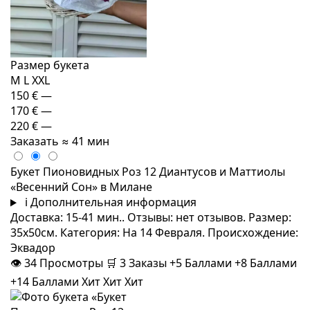
Размер букета
M
L
XXL
150 €
—
170 €
—
220 €
—
Заказать
≈ 41 мин
Букет Пионовидных Роз 12 Диантусов и Маттиолы
«Весенний Сон» в Милане
i
Дополнительная информация
Доставка: 15-41 мин.. Отзывы: нет отзывов. Размер:
35x50см. Категория: На 14 Февраля. Происхождение:
Эквадор
👁
34
Просмотры
🛒
3
Заказы
+5 Баллами
+8 Баллами
+14 Баллами
Хит
Хит
Хит