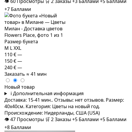
👁
60
Просмотры
🛒
2
Заказы
+3 Баллами
+5 Баллами
+7 Баллами
Размер букета
M
L
XXL
110 €
—
150 €
—
240 €
—
Заказать
≈ 41 мин
Новый товар
i
Дополнительная информация
Доставка: 15-41 мин.. Отзывы: нет отзывов. Размер:
40x40см. Категория: Цветы на новый год.
Происхождение: Нидерланды, США (USA)
👁
47
Просмотры
🛒
2
Заказы
+5 Баллами
+5 Баллами
+8 Баллами