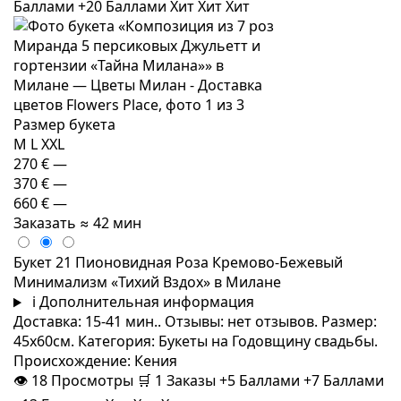
Баллами
+20 Баллами
Хит
Хит
Хит
Размер букета
M
L
XXL
270 €
—
370 €
—
660 €
—
Заказать
≈ 42 мин
Букет 21 Пионовидная Роза Кремово-Бежевый
Минимализм «Тихий Вздох» в Милане
i
Дополнительная информация
Доставка: 15-41 мин.. Отзывы: нет отзывов. Размер:
45x60см. Категория: Букеты на Годовщину свадьбы.
Происхождение: Кения
👁
18
Просмотры
🛒
1
Заказы
+5 Баллами
+7 Баллами