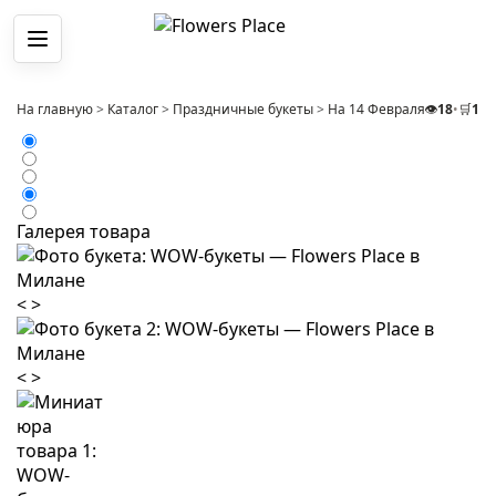
Меню
На главную
>
Каталог
>
Праздничные букеты
>
На 14 Февраля
👁️
>
18
Букет 1
•
🛒
1
Галерея товара
<
>
<
>