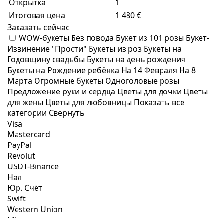
Открытка
1
Итоговая цена
1 480 €
Заказать сейчас
WOW-букеты
Без повода
Букет из 101 розы
Букет-
Извинение "Прости"
Букеты из роз
Букеты на
Годовщину свадьбы
Букеты на день рождения
Букеты на Рождение ребёнка
На 14 Февраля
На 8
Марта
Огромные букеты
Одноголовые розы
Предложение руки и сердца
Цветы для дочки
Цветы
для жены
Цветы для любовницы
Показать все
категории
Свернуть
Visa
Mastercard
PayPal
Revolut
USDT-Binance
Нал
Юр. Счёт
Swift
Western Union