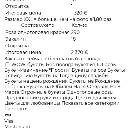
Открытка
1
Итоговая цена
1 320 €
Размер XXL = больше, чем на фото в 1,80 раз
Состав букета
Кол-во
Роза одноголовая красная
290
Эвкалипт
18
Открытка
1
Итоговая цена
2 370 €
Заказать сейчас + бесплатный шоколад
WOW-букеты
Без повода
Букет из 101 розы
Букет-Извинение "Прости"
Букеты из роз
Букеты
к свиданию
Букеты на Годовщину свадьбы
Букеты на день рождения
Букеты на Рождение
ребёнка
Букеты на Юбилей
На 14 Февраля
На 8
Марта
Огромные букеты
Одноголовые розы
Предложение руки и сердца
Цветы для жены
Цветы для любовницы
Показать все категории
Свернуть
Visa
Mastercard