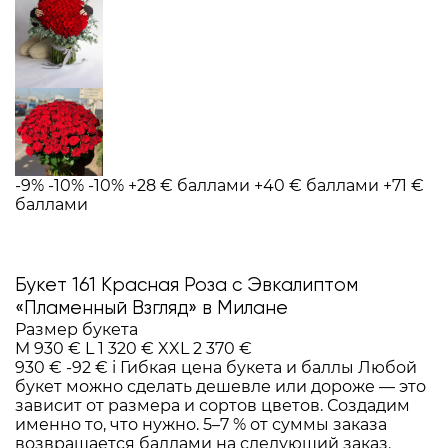
-9%
-10%
-10%
+28 € баллами
+40 € баллами
+71 €
баллами
Букет 161 Красная Роза с Эвкалиптом
«Пламенный Взгляд» в Милане
Размер букета
M
930 €
L
1 320 €
XXL
2 370 €
930 €
-92 €
i
Гибкая цена букета и баллы
Любой
букет можно сделать дешевле или дороже — это
зависит от размера и сортов цветов. Создадим
именно то, что нужно. 5–7 % от суммы заказа
возвращается баллами на следующий заказ.