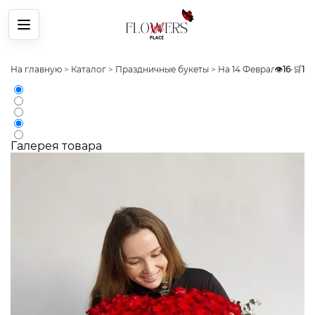
Меню
На главную
>
Каталог
>
Праздничные букеты
>
На 14 Февраля
👁️
>
16
Букет
•
🛒
1
Галерея товара