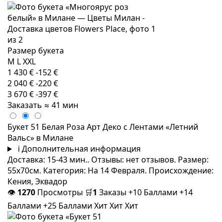
Размер букета
M
L
XXL
1 430 €
-152 €
2 040 €
-220 €
3 670 €
-397 €
Заказать
≈ 41 мин
Букет 51 Белая Роза Арт Деко с Лентами «Летний
Вальс» в Милане
i
Дополнительная информация
Доставка: 15-43 мин.. Отзывы: нет отзывов. Размер:
55x70см. Категория: На 14 Февраля. Происхождение:
Кения, Эквадор
👁
1270
Просмотры
🛒
1
Заказы
+10 Баллами
+14
Баллами
+25 Баллами
Хит
Хит
Хит