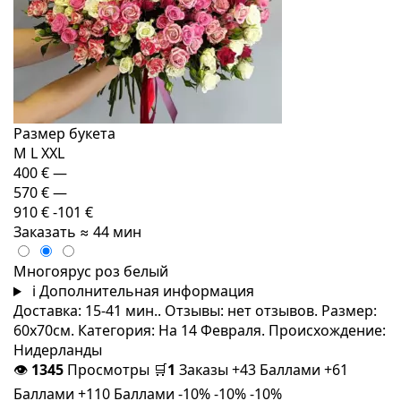
Размер букета
M
L
XXL
400 €
—
570 €
—
910 €
-101 €
Заказать
≈ 44 мин
Многоярус роз белый
i
Дополнительная информация
Доставка: 15-41 мин.. Отзывы: нет отзывов. Размер:
60x70см. Категория: На 14 Февраля. Происхождение:
Нидерланды
👁
1345
Просмотры
🛒
1
Заказы
+43 Баллами
+61
Баллами
+110 Баллами
-10%
-10%
-10%