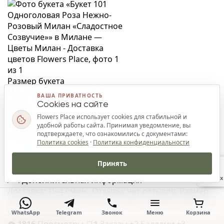
Размер букета
M
L
XXL
ВАША ПРИВАТНОСТЬ
640 €
—
Cookies на сайте
820 €
-90 €
Flowers Place использует cookies для стабильной и
1 480 €
-157 €
удобной работы сайта. Принимая уведомление, вы
подтверждаете, что ознакомились с документами:
Заказать
≈ 46 мин
Политика cookies
·
Политика конфиденциальности
Букет 9 Белых Роз с Лентами «Нежный Шёпот» в
Принять
Милане
Наверх
i
Дополнительная информация
Доставка: 15-47 мин.. Отзывы: нет отзывов. Размер:
35x70см. Категория: На 1 сентября. Происхождение:
Кения, Эквадор
WhatsApp
Telegram
Звонок
Меню
Корзина