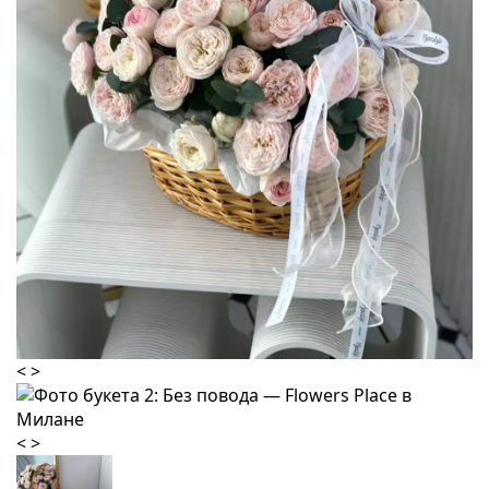
<
>
<
>