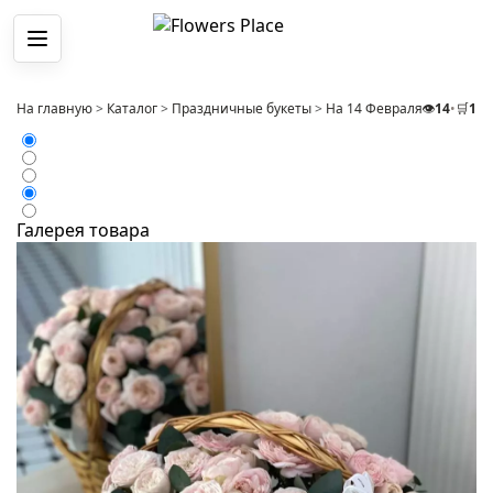
Меню
На главную
>
Каталог
>
Праздничные букеты
>
На 14 Февраля
👁️
>
14
Букет 2
•
🛒
1
Галерея товара