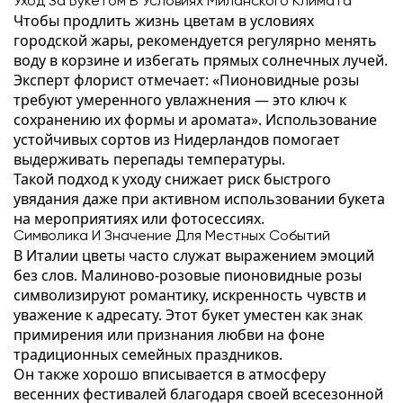
Уход За Букетом В Условиях Миланского Климатa
Чтобы продлить жизнь цветам в условиях
городской жары, рекомендуется регулярно менять
воду в корзине и избегать прямых солнечных лучей.
Эксперт флорист отмечает: «Пионовидные розы
требуют умеренного увлажнения — это ключ к
сохранению их формы и аромата». Использование
устойчивых сортов из Нидерландов помогает
выдерживать перепады температуры.
Такой подход к уходу снижает риск быстрого
увядания даже при активном использовании букета
на мероприятиях или фотосессиях.
Символика И Значение Для Местных Событий
В Италии цветы часто служат выражением эмоций
без слов. Малиново-розовые пионовидные розы
символизируют романтику, искренность чувств и
уважение к адресату. Этот букет уместен как знак
примирения или признания любви на фоне
традиционных семейных праздников.
Он также хорошо вписывается в атмосферу
весенних фестивалей благодаря своей всесезонной