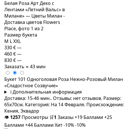
Размер букета
M
L
XXL
330 €
—
460 €
—
830 €
—
Заказать
≈ 43 мин
Букет 101 Одноголовая Роза Нежно-Розовый Милан
«Сладостное Созвучие»
i
Дополнительная информация
Доставка: 15-46 мин.. Отзывы: нет отзывов. Размер:
65x70см. Категория: На 14 Февраля. Происхождение:
Кения, Эквадор
👁
1257
Просмотры
🛒
1
Заказы
+19 Баллами
+25
Баллами
+44 Баллами
Хит
-10%
-10%