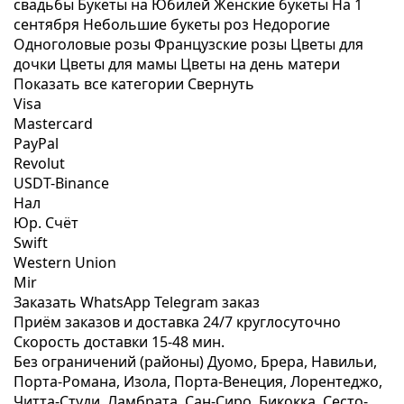
свадьбы
Букеты на Юбилей
Женские букеты
На 1
сентября
Небольшие букеты роз
Недорогие
Одноголовые розы
Французские розы
Цветы для
дочки
Цветы для мамы
Цветы на день матери
Показать все категории
Свернуть
Visa
Mastercard
PayPal
Revolut
USDT-Binance
Нал
Юр. Счёт
Swift
Western Union
Mir
Заказать WhatsApp
Telegram заказ
Приём заказов и доставка
24/7
круглосуточно
Скорость доставки
15-48 мин.
Без ограничений (районы)
Дуомо, Брера, Навильи,
Порта-Романа, Изола, Порта-Венеция, Лорентеджо,
Читта-Студи, Ламбрата, Сан-Сиро, Бикокка, Сесто-