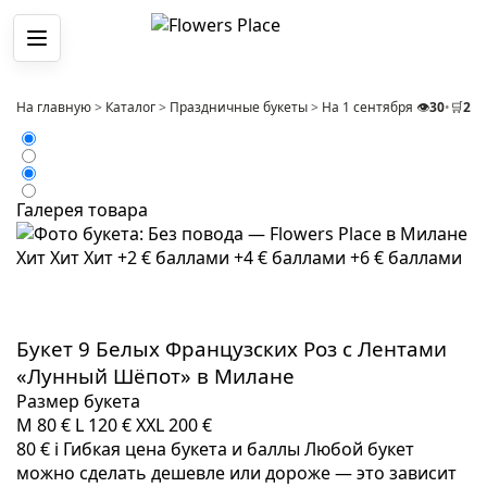
Меню
На главную
>
Каталог
>
Праздничные букеты
>
На 1 сентября
>
👁️
Букет 9 
30
•
🛒
2
Галерея товара
Хит
Хит
Хит
+2 € баллами
+4 € баллами
+6 € баллами
Букет 9 Белых Французских Роз с Лентами
«Лунный Шёпот» в Милане
Размер букета
M
80 €
L
120 €
XXL
200 €
80 €
i
Гибкая цена букета и баллы
Любой букет
можно сделать дешевле или дороже — это зависит