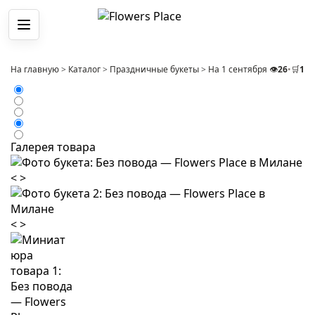
Меню
На главную
>
Каталог
>
Праздничные букеты
>
На 1 сентября
>
👁️
Букет Ге
26
•
🛒
1
Галерея товара
<
>
<
>