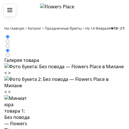
Меню
На главную
>
Каталог
>
Праздничные букеты
>
На 14 Февраля
👁️
>
10
Букет и
•
🛒
1
Галерея товара
<
>
<
>