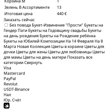
Корзина M
1
Зелень В Ассортименте
13
Итоговая цена
440 €
Заказать сейчас
Без повода
Букет-Извинение "Прости"
Букеты на
Гендер Пати
Букеты на Годовщину свадьбы
Букеты
на день рождения
Букеты на Рождение ребёнка
Букеты на Юбилей
Композиции
На 14 Февраля
На 8
Марта
Новая Коллекция
Цветы в корзине
Цветы для
дочки
Цветы для жены
Цветы для любовницы
Цветы
для мамы
Цветы на день матери
Показать все
категории
Свернуть
Visa
Mastercard
PayPal
Revolut
USDT-Binance
Нал
Юр. Счёт