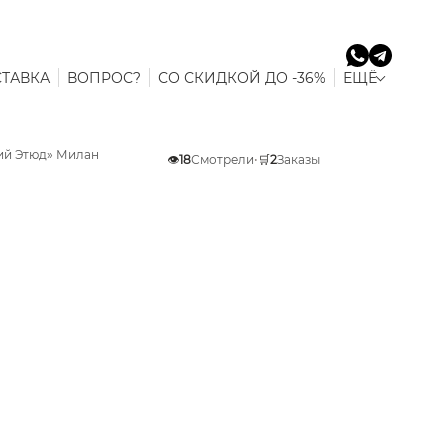
ТАВКА
ВОПРОС?
СО СКИДКОЙ ДО -36%
ЕЩЁ
ний Этюд» Милан
👁️
18
Смотрели
•
🛒
2
Заказы