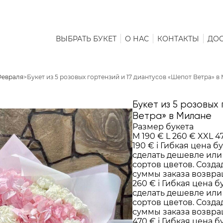
ВЫБРАТЬ БУКЕТ
О НАС
КОНТАКТЫ
ДОС
Февраля
>
Букет из 5 розовых гортензий и 17 диантусов «Шепот Ветра» в
Букет из 5 розовых
Ветра» в Милане
Размер букета
M
190 €
L
260 €
XXL
4
190 €
i
Гибкая цена бу
сделать дешевле или
сортов цветов. Создад
суммы заказа возвра
260 €
i
Гибкая цена б
сделать дешевле или
сортов цветов. Создад
суммы заказа возвра
470 €
i
Гибкая цена б