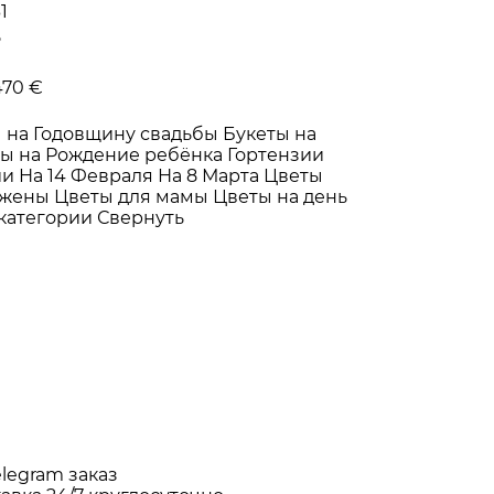
1
5
470 €
 на Годовщину свадьбы
Букеты на
ты на Рождение ребёнка
Гортензии
ии
На 14 Февраля
На 8 Марта
Цветы
 жены
Цветы для мамы
Цветы на день
 категории
Свернуть
elegram заказ