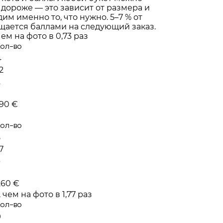
 дороже — это зависит от размера и
им именно то, что нужно. 5–7 % от
щается баллами на следующий заказ.
ем на фото в 0,73 раз
Кол-во
4
2
2
190 €
Кол-во
5
7
3
260 €
чем на фото в 1,77 раз
Кол-во
9