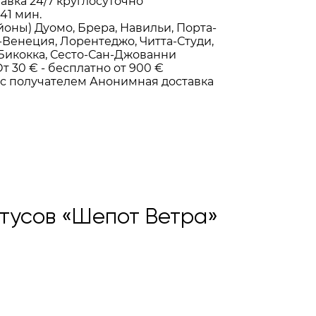
тавка
24/7
круглосуточно
-41 мин.
йоны)
Дуомо, Брера, Навильи, Порта-
-Венеция, Лорентеджо, Читта-Студи,
 Бикокка, Сесто-Сан-Джованни
т 30 € -
бесплатно от 900 €
 с получателем
Анонимная доставка
антусов «Шепот Ветра»