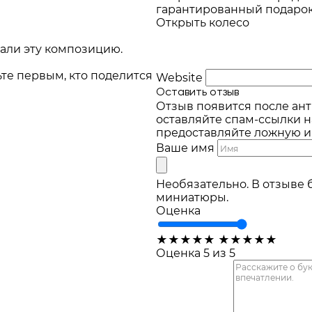
гарантированный подарок 
Открыть колесо
али эту композицию.
ьте первым, кто поделится
Website
Оставить отзыв
Отзыв появится после ант
оставляйте спам-ссылки н
предоставляйте ложную 
Ваше имя
Необязательно. В отзыве 
миниатюры.
Оценка
★
★
★
★
★
★
★
★
★
★
Оценка 5 из 5