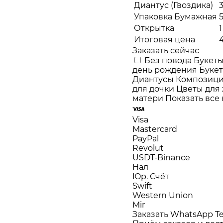
Диантус (Гвоздика)
3
Упаковка Бумажная
Открытка
1
Итоговая цена
Заказать сейчас
Без повода
Букеты
день рождения
Буке
Диантусы
Композиц
для дочки
Цветы для
матери
Показать все
Visa
Mastercard
PayPal
Revolut
USDT-Binance
Нал
Юр. Счёт
Swift
Western Union
Mir
Заказать WhatsApp
T