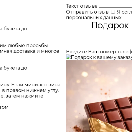
Текст отзыва
Отправить отзыв
Я сог
персональных данных
Подарок 
а букета до
ним любые просьбы -
имная доставка и многое
Введите Ваш номер телеф
а букета до
зину. Если мини-корзина
 в правом нижнем углу.
ле, затем нажмите
стом