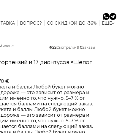
ТАВКА
ВОПРОС?
СО СКИДКОЙ ДО -36%
ЕЩЁ
 Милане
👁️
22
Смотрели
•
🛒
0
Заказы
 гортензий и 17 диантусов «Шепот
70 €
кета и баллы
Любой букет можно
 дороже — это зависит от размера и
им именно то, что нужно. 5–7 % от
щается баллами на следующий заказ.
укета и баллы
Любой букет можно
 дороже — это зависит от размера и
им именно то, что нужно. 5–7 % от
щается баллами на следующий заказ.
укета и баллы
Любой букет можно