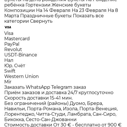
ребёнка
Гортензии
Женские букеты
Композиции
На 14 Февраля
На 23 Февраля
На 8
Марта
Праздничные букеты
Показать все
категории
Свернуть
Visa
Mastercard
PayPal
Revolut
USDT-Binance
Нал
Юр. Счёт
Swift
Western Union
Mir
Заказать WhatsApp
Telegram заказ
Приём заказов и доставка
24/7
круглосуточно
Скорость доставки
15-41 мин.
Без ограничений (районы)
Дуомо, Брера,
Навильи, Порта-Романа, Изола, Порта-Венеция,
Лорентеджо, Читта-Студи, Ламбрата, Сан-Сиро,
Бикокка, Сесто-Сан-Джованни
Стоимость доставки
От 30 € -
бесплатно от 900 €