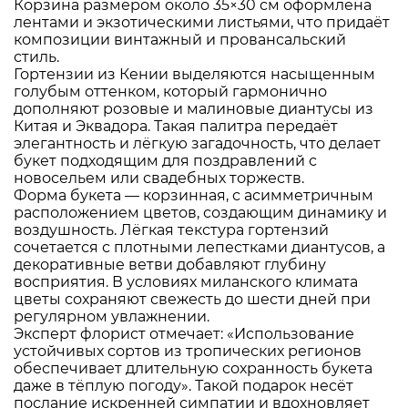
Корзина размером около 35×30 см оформлена
лентами и экзотическими листьями, что придаёт
композиции винтажный и провансальский
стиль.
Гортензии из Кении выделяются насыщенным
голубым оттенком, который гармонично
дополняют розовые и малиновые диантусы из
Китая и Эквадора. Такая палитра передаёт
элегантность и лёгкую загадочность, что делает
букет подходящим для поздравлений с
новосельем или свадебных торжеств.
Форма букета — корзинная, с асимметричным
расположением цветов, создающим динамику и
воздушность. Лёгкая текстура гортензий
сочетается с плотными лепестками диантусов, а
декоративные ветви добавляют глубину
восприятия. В условиях миланского климата
цветы сохраняют свежесть до шести дней при
регулярном увлажнении.
Эксперт флорист отмечает: «Использование
устойчивых сортов из тропических регионов
обеспечивает длительную сохранность букета
даже в тёплую погоду». Такой подарок несёт
послание искренней симпатии и вдохновляет