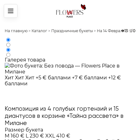
Меню
На главную
>
Каталог
>
Праздничные букеты
>
На 14 Февраля
👁️
13
>
•
Компо
🛒
0
Галерея товара
Хит
Хит
Хит
+5 € баллами
+7 € баллами
+12 €
баллами
Композиция из 4 голубых гортензий и 15
диантусов в корзине «Тайна рассвета» в
Милане
Размер букета
M
160 €
L
230 €
XXL
410 €