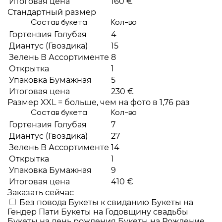
Итоговая цена
160 €
Стандартный размер
Состав букета
Кол-во
Гортензия Голубая
4
Диантус (Гвоздика)
15
Зелень В Ассортименте
8
Открытка
1
Упаковка Бумажная
5
Итоговая цена
230 €
Размер XXL = больше, чем на фото в 1,76 раз
Состав букета
Кол-во
Гортензия Голубая
7
Диантус (Гвоздика)
27
Зелень В Ассортименте
14
Открытка
1
Упаковка Бумажная
9
Итоговая цена
410 €
Заказать сейчас
Без повода
Букеты к свиданию
Букеты на
Гендер Пати
Букеты на Годовщину свадьбы
Букеты на день рождения
Букеты на Рождение