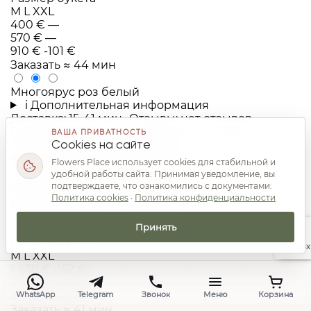
M
L
XXL
400 €
—
570 €
—
910 €
-101 €
Заказать
≈ 44 мин
Многоярус роз белый
i
Дополнительная информация
Доставка: 15-41 мин.. Отзывы: нет отзывов.
Размер: 60x70см. Категория: На 14 Февраля.
ВАША ПРИВАТНОСТЬ
Происхождение: Нидерланды
Cookies на сайте
👁
1344
Просмотры
🛒
1
Заказы
+43 Баллами
+61
Flowers Place использует cookies для стабильной и
удобной работы сайта. Принимая уведомление, вы
Баллами
+110 Баллами
-10%
-10%
-10%
подтверждаете, что ознакомились с документами:
Политика cookies
·
Политика конфиденциальности
Принять
Размер букета
Наверх
M
L
XXL
1 430 €
-152 €
2 040 €
-220 €
3 670 €
-397 €
WhatsApp
Telegram
Звонок
Меню
Корзина
Заказать
≈ 41 мин