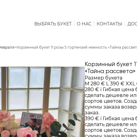
ВЫБРАТЬ БУКЕТ
О НАС
КОНТАКТЫ
ДОС
Февраля
>
Корзинный букет 11 розы 5 гортензий нежность «Тайна рассве
Корзинный букет 1
«Тайна рассвета»
Размер букета
M
280 €
L
390 €
XXL
280 €
i
Гибкая цена 
сделать дешевле ил
сортов цветов. Созд
суммы заказа возв
заказ.
390 €
i
Гибкая цена 
сделать дешевле ил
сортов цветов. Созд
суммы заказа возв