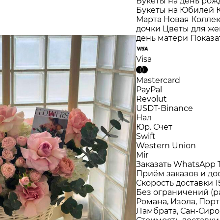
Букеты на день ро
Букеты на Юбилей
Марта
Новая Колле
дочки
Цветы для ж
день матери
Показа
Visa
Mastercard
PayPal
Revolut
USDT-Binance
Нал
Юр. Счёт
Swift
Western Union
Mir
Заказать WhatsApp
Приём заказов и до
Скорость доставки
1
Без ограничений (р
Романа, Изола, Порт
Ламбрата, Сан-Сиро