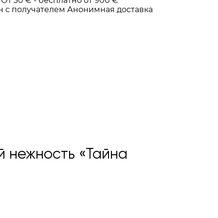
От 30 € -
бесплатно от 900 €
н с получателем
Анонимная доставка
й нежность «Тайна