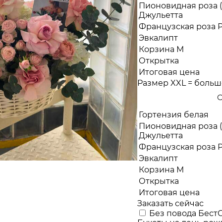
Пионовидная роза (
Джульетта
Французская роза 
Эвкалипт
Корзина M
Открытка
Итоговая цена
Размер XXL = больше,
С
Гортензия белая
Пионовидная роза (
Джульетта
Французская роза 
Эвкалипт
Корзина M
Открытка
Итоговая цена
Заказать сейчас
Без повода
Бест