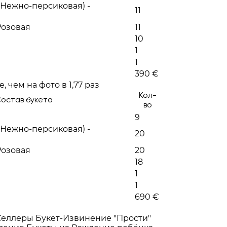
Нежно-персиковая) -
11
Розовая
11
10
1
1
390 €
 чем на фото в 1,77 раз
Кол-
остав букета
во
9
Нежно-персиковая) -
20
Розовая
20
18
1
1
690 €
Селлеры
Букет-Извинение "Прости"