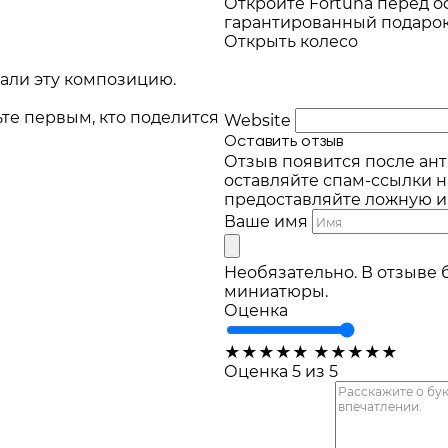
Откройте Fortuna перед 
гарантированный подарок 
Открыть колесо
али эту композицию.
ьте первым, кто поделится
Website
Оставить отзыв
Отзыв появится после ант
оставляйте спам-ссылки н
предоставляйте ложную 
Ваше имя
Необязательно. В отзыве 
миниатюры.
Оценка
★
★
★
★
★
★
★
★
★
★
Оценка 5 из 5