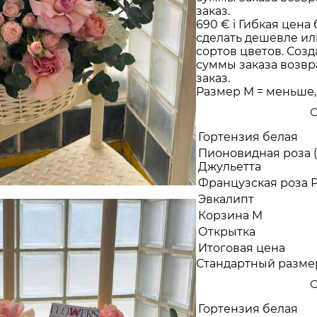
заказ.
690 €
i
Гибкая цена 
сделать дешевле ил
сортов цветов. Созд
суммы заказа возв
заказ.
Размер M = меньше, 
С
Гортензия белая
Пионовидная роза (
Джульетта
Французская роза 
Эвкалипт
Корзина M
Открытка
Итоговая цена
Стандартный разме
С
Гортензия белая