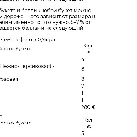
букета и баллы
Любой букет можно
и дороже — это зависит от размера и
адим именно то, что нужно. 5–7 % от
ращается баллами на следующий
чем на фото в 0,74 раз
Кол-
остав букета
во
4
Нежно-персиковая) -
8
Розовая
8
7
1
1
280 €
р
Кол-
остав букета
во
5