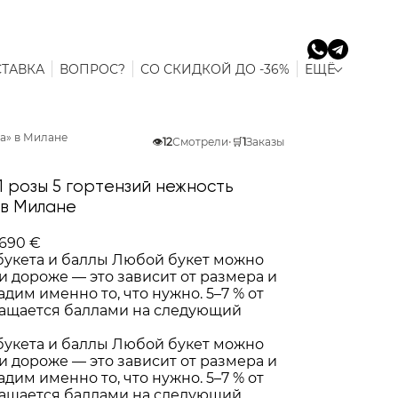
ТАВКА
ВОПРОС?
СО СКИДКОЙ ДО -36%
ЕЩЁ
та» в Милане
👁️
12
Смотрели
•
🛒
1
Заказы
1 розы 5 гортензий нежность
 в Милане
690 €
букета и баллы
Любой букет можно
и дороже — это зависит от размера и
адим именно то, что нужно. 5–7 % от
ращается баллами на следующий
букета и баллы
Любой букет можно
и дороже — это зависит от размера и
адим именно то, что нужно. 5–7 % от
ращается баллами на следующий