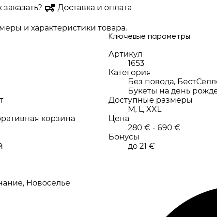
к заказать?
Доставка и оплата
еры и характеристики товара.
Ключевые параметры
Артикул
1653
Категория
Без повода, БестСелл
Букеты на день рожд
т
Доступные размеры
M, L, XXL
оративная корзина
Цена
280 € - 690 €
Бонусы
й
до 21 €
нание, Новоселье